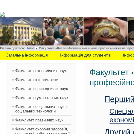
Ви знаходитесь:
Home
Факультет «Києво-Могилянська школа професійної та неперер
Загальна інформація
Інформація для студентів
Інфо
Факультет 
Факультет економічних наук
Факультет інформатики
професійно
Факультет природничих наук
Перший 
Факультет гуманітарних наук
Факультет соціальних наук і
Спеціал
соціальних технологій
економі
Факультет правничих наук
Факультет охорони здоров`я,
Другий 
соціальної роботи і психології