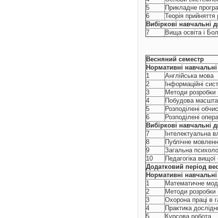
5
Прикладне прогр
6
Теорія прийняття 
Вибіркові
навчальні
д
7
Вища освіта і Бо
Весняний семестр
Нормативні навчальні
1
Англійська мова
2
Інформаційні сис
3
Методи розробки
4
Побудова масшта
5
Розподілені обчи
6
Розподілені опера
Вибіркові навчальні
д
7
Інтелектуальна в
8
Публічне мовленн
9
Загальна психоло
10
Педагогіка вищої 
Додатковий період ве
Нормативні навчальні
1
Математичне моде
2
Методи розробки 
3
Охорона праці в г
4
Практика дослідн
5
Курсова робота