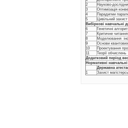
2
Науково-дослідни
3
Оптимізація конв
4
Парадигми парал
5
Цивільний захист
Вибіркові
навчальні
д
6
Генетичні алгори
7
Критичне читання
8
Моделювання інф
9
Основи квантови
10
Проектування пр
11
Теорії обчислень
Додатковий період ве
Нормативні навчальні
Державна атеста
1
Захист магістерс