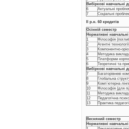
Вибіркові навчальні
д
6
Актуальні пробле
7
Соціальні пробле
ІІ р.н. 60 кредитів
Осінній семестр
Нормативні навчальні
1
Філософія (погли
2
Агентні технологі
3
Компонентно-оріє
4
Методика виклада
5
Платформи корпо
6
Теоретичні та при
Вибіркові навчальні
д
7
Багаторівневі ком
8
Глобальна структу
9
Комп`ютерна лінг
10
Філософія (для пі
11
Методика виклада
12
Педагогічна псих
13
Практика педагог
Весняний семестр
Нормативні навчальні
1
Декларативне про