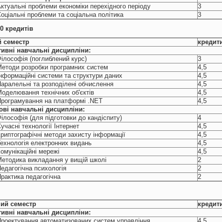
ктуальні проблеми економіки перехідного періоду
3
оціальні проблеми та соціальна політика
3
 60 кредитів
й семестр
кредит
ивні навчальні дисципліни:
ілософія (поглиблений курс)
3
етоди розробки програмних систем
4,5
нформаційні системи та структури даних
4,5
аралельні та розподілені обчислення
4,5
оделювання технічних об'єктів
4,5
Програмування на платформі .NET
4,5
ові навчальні
дисципліни:
ілософія (для підготовки до кандіспиту)
4
учасні технології Інтернет
4,5
риптографічні методи захисту інформації
4,5
ехнологія електронних видань
4,5
омунікаційні мережі
4,5
етодика викладання у вищій школі
2
едагогічна психологія
2
рактика педагогічна
2
ий семестр
кредит
ивні навчальні дисципліни:
роектування автоматизованих систем управління
4,5