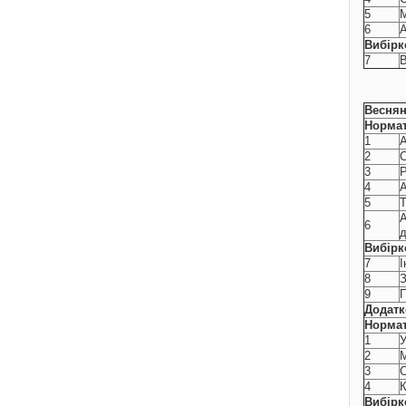
5
М
6
А
Вибірк
7
В
Веснян
Нормат
1
А
2
С
3
Р
4
А
5
Т
А
6
Вибірк
7
І
8
З
9
П
Додатк
Нормат
1
У
2
М
3
С
4
К
Вибірк