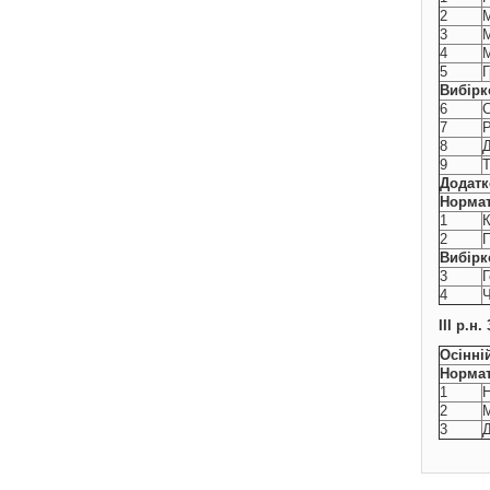
2
М
3
М
4
М
5
Г
Вибірк
6
С
7
Р
8
Д
9
Т
Додатк
Нормат
1
К
2
П
Вибірк
3
Г
4
Ч
ІІІ р.н
Осінні
Нормат
1
Н
2
М
3