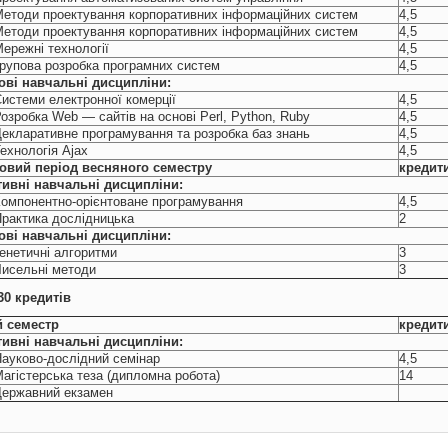
етоди проектування корпоративних інформаційних систем
4,5
етоди проектування корпоративних інформаційних систем
4,5
ережні технології
4,5
рупова розробка програмних систем
4,5
ові
навчальні
дисципліни:
истеми електронної комерції
4,5
озробка Web ― сайтів на основі Perl, Python, Ruby
4,5
екларативне програмування та розробка баз знань
4,5
ехнологія Ajax
4,5
овий період весняного семестру
кредит
ивні навчальні дисципліни:
омпонентно-орієнтоване програмування
4,5
рактика дослідницька
2
ові
навчальні
дисципліни:
енетичні алгоритми
3
исельні методи
3
. 30 кредитів
й семестр
кредит
ивні навчальні дисципліни:
ауково-дослідний семінар
4,5
агістерська теза (дипломна робота)
14
Державний екзамен