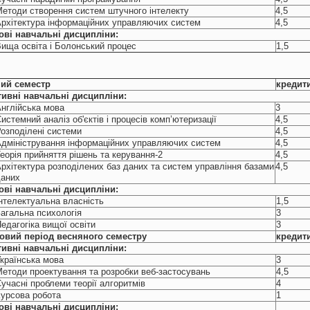
етоди створення систем штучного інтелекту
4,5
рхітектура інформаційних управляючих систем
4,5
ові
навчальні
дисципліни:
ища освіта і Болонський процес
1,5
ий семестр
кредит
ивні навчальні дисципліни:
нглійська мова
3
истемний аналіз об'єктів і процесів комп’ютеризації
4,5
озподілені системи
4,5
дміністрування інформаційних управляючих систем
4,5
еорія прийняття рішень та керування-2
4,5
рхітектура розподілених баз даних та систем управління базами
4,5
даних
ові навчальні
дисципліни:
нтелектуальна власність
1,5
агальна психологія
3
едагогіка вищої освіти
3
овий період весняного семестру
кредит
ивні навчальні дисципліни:
країнська мова
3
етоди проектування та розробки веб-застосувань
4,5
учасні проблеми теорії алгоритмів
4
урсова робота
1
ові навчальні
дисципліни: