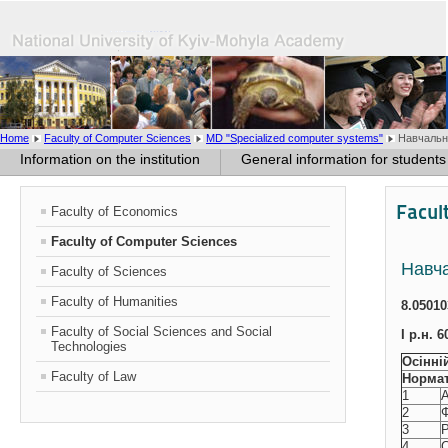
Home
Faculty of Computer Sciences
MD "Specialized computer systems"
Навчальн
Information on the institution
General information for students
Facul
Faculty of Economics
Faculty of Computer Sciences
Навч
Faculty of Sciences
Faculty of Humanities
8.0501
Faculty of Social Sciences and Social
І р.н. 
Technologies
Осінні
Faculty of Law
Нормат
1
А
2
Ф
3
Р
4
С