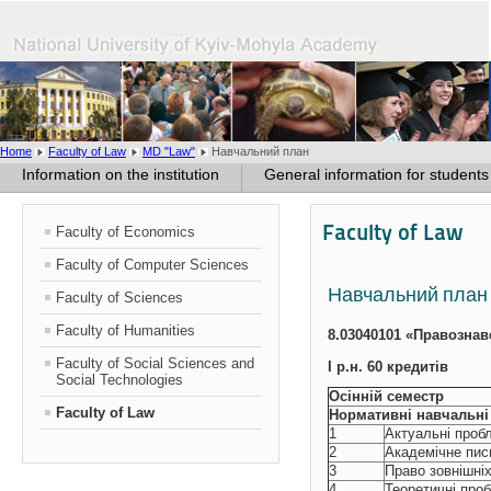
Home
Faculty of Law
MD "Law"
Навчальний план
Information on the institution
General information for students
Faculty of Law
Faculty of Economics
Faculty of Computer Sciences
Навчальний план
Faculty of Sciences
Faculty of Humanities
8.03040101 «Правознав
Faculty of Social Sciences and
І р.н. 60 кредитів
Social Technologies
Осінній семестр
Faculty of Law
Нормативні навчальні 
1
Актуальні проб
2
Академічне пис
3
Право зовнішні
4
Теоретичні про