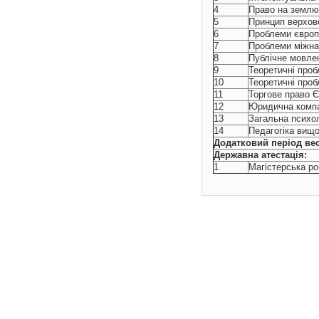
4
Право на землю 
5
Принцип верхове
6
Проблеми європ
7
Проблеми міжна
8
Публічне мовле
9
Теоретичні про
10
Теоретичні проб
11
Торгове право 
12
Юридична компа
13
Загальна психол
14
Педагогіка вищо
Додатковий період ве
Державна атестація:
1
Магістерська ро