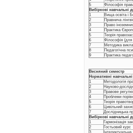
5
Філософія прав
Вибіркові навчальні д
1
Вища освіта і 
2
Правнича лінгві
3
Право іноземни
4
Практикa Європ
5
Теорія правоза
6
Філософія (для 
7
Методика викла
8
Педагогічна пси
9
Практика педаго
Весняний семестр
Нормативні навчальні 
1
Методологія пр
2
Науково-дослід
3
Правове регулю
4
Проблеми порівн
5
Теорія правотво
6
Цивільний захи
7
Дослідницька п
Вибіркові навчальні д
1
Гармонізація з
2
Гостьовий курс
3
Інтелектуальна 