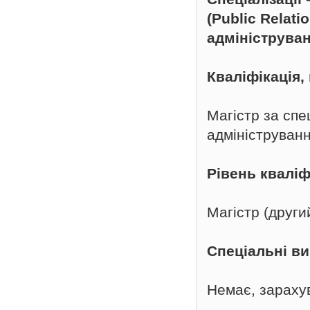
(Public Relati
адмініструван
Кваліфікація
Магістр за спе
адмініструванн
Рівень кваліф
Магістр (други
Спеціальні в
Немає, зараху