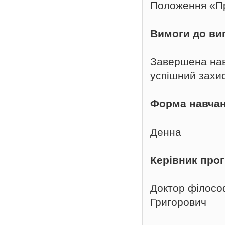
Положення «Пр
Вимоги до ви
Завершена нав
успішний захис
Форма навча
Денна
Керівник про
Доктор філосо
Григорович