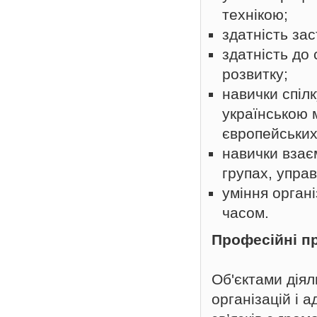
технікою;
здатність за
здатність до
розвитку;
навички спіл
українською 
європейських
навички взає
групах, упра
уміння орган
часом.
Професійні п
Об'єктами дія
організацій і 