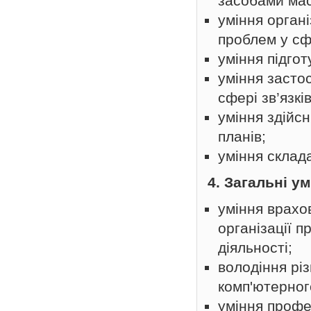
засобами мас
уміння органі
проблем у сфе
уміння підго
уміння засто
сфері зв’язкі
уміння здійс
планів;
уміння склад
4. Загальні у
уміння врахо
організації п
діяльності;
володіння рі
комп'ютерног
уміння профе