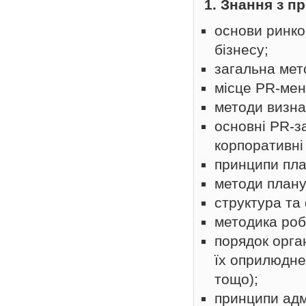
1. Знання з п
основи ринко
бізнесу;
загальна мето
місце PR-мене
методи визна
основні PR-з
корпоративні
принципи план
методи плану
структура та 
методика роб
порядок орган
їх оприлюдне
тощо);
принципи адм