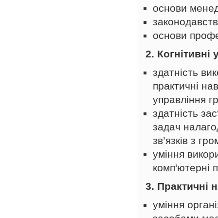
основи мене
законодавств
основи профес
2. Когнітивні
здатність ви
практичні на
управління г
здатність за
задач налаго
зв’язків з гр
уміння викори
комп'ютерні 
3. Практичні 
уміння органі