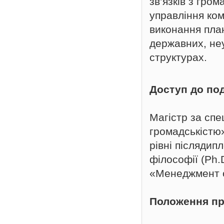
зв’язків з гро
управління ком
виконання план
державних, неу
структурах.
Доступ до по
Магістр за спе
громадськістю
рівні післядип
філософії (Ph.
«Менеджмент о
Положення пр