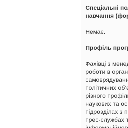
Спеціальні п
навчання (фо
Немає.
Профіль про
Фахівці з мене
роботи в орган
самоврядування
політичних об’
різного профіл
наукових та ос
підрозділах з п
прес-службах т
інформаційного