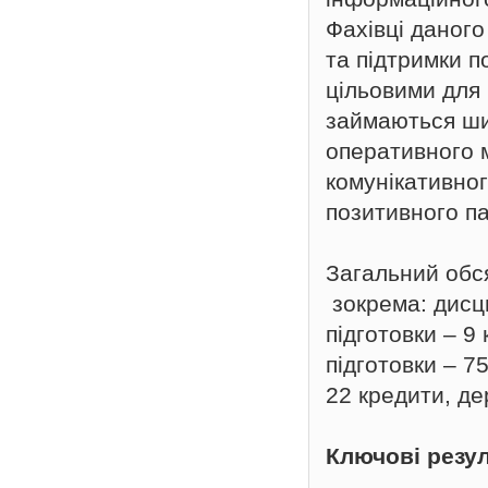
Фахівці даног
та підтримки п
цільовими для 
займаються ши
оперативного м
комунікативног
позитивного па
Загальний обся
зокрема: дисци
підготовки – 9
підготовки – 7
22 кредити, д
Ключові резу