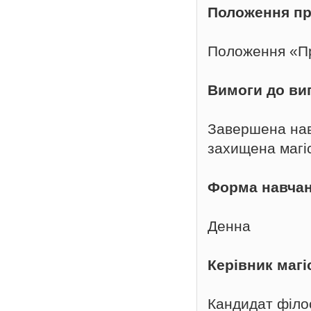
П
оложення пр
Положення «Пр
В
имоги до ви
Завершена нав
захищена магі
Ф
орма навча
Денна
Керівник магі
Кандидат філо