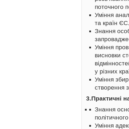
поточного п
Уміння анал
та країн ЄС
Знання особ
запровадже
Уміння пров
висновки ст
відмінносте
у різних кра
Уміння збир
створення з
3.Практичні н
Знання осно
політичного
Уміння адек