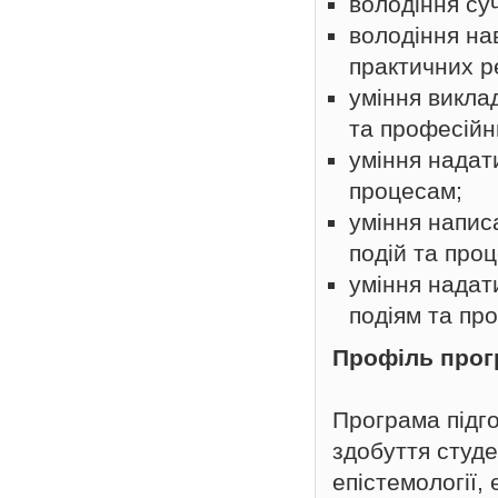
володіння су
володіння на
практичних р
уміння викла
та професійн
уміння надат
процесам;
уміння напис
подій та проц
уміння надат
подіям та пр
Профіль про
Програма підго
здобуття студ
епістемології,