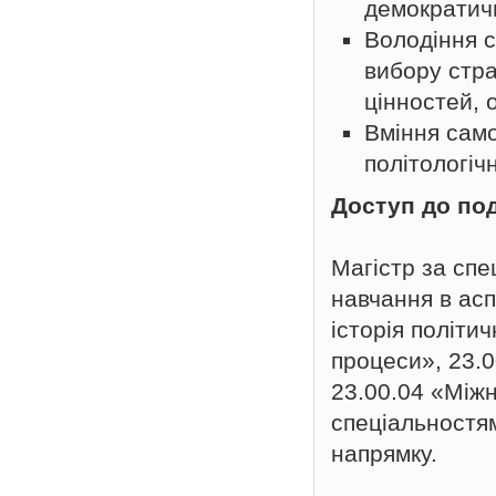
демократич
Володіння 
вибору стра
цінностей, 
Вміння сам
політологіч
Д
оступ до по
Магістр за сп
навчання в асп
історія політич
процеси», 23.0
23.00.04 «Міжн
спеціальностям
напрямку.