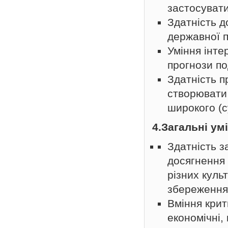
застосувати
Здатність д
державної п
Уміння інте
прогнози по
Здатність п
створювати 
широкого (с
4.З
агальні ум
Здатність з
досягнення 
різних культ
збереження
Вміння крит
економічні, 