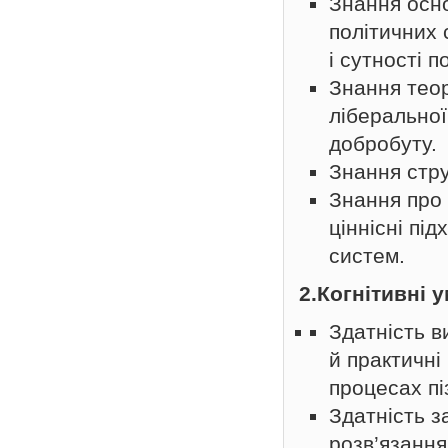
Знання осно
політичних 
і сутності 
Знання тео
ліберальної
добробуту.
Знання стру
Знання про 
ціннісні пі
систем.
2.Когнітивні 
Здатність 
й практичні
процесах пі
Здатність 
розв’язання 