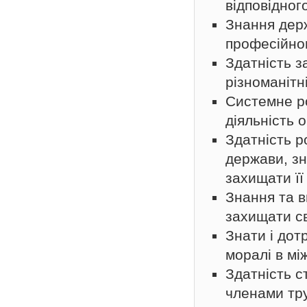
відповідног
Знання держ
професійног
Здатність з
різноманітні
Системне р
діяльність 
Здатність р
держави, зна
захищати її
Знання та в
захищати св
Знати і дот
моралі в мі
Здатність с
членами тру