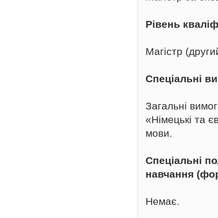
Рівень кваліф
Магістр (други
Спеціальні в
Загальні вимо
«Німецькі та є
мови.
Спеціальні п
навчання (фо
Немає.