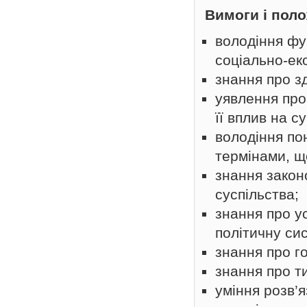
Вимоги і поло
володіння фу
соціально-ек
знання про зд
уявлення про
її вплив на с
володіння по
термінами, щ
знання закон
суспільства;
знання про ус
політичну си
знання про го
знання про т
уміння розв’