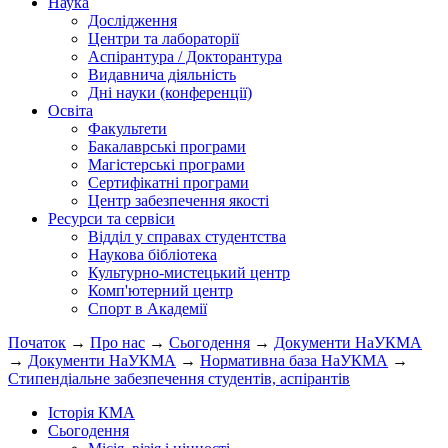
Наука
Дослідження
Центри та лабораторії
Аспірантура / Докторантура
Видавнича діяльність
Дні науки (конференції)
Освіта
Факультети
Бакалаврські програми
Магістерські програми
Сертифікатні програми
Центр забезпечення якості
Ресурси та сервіси
Відділ у справах студентства
Наукова бібліотека
Культурно-мистецький центр
Комп'ютерний центр
Спорт в Академії
Початок
→
Про нас
→
Сьогодення
→
Документи НаУКМА
→
Документи НаУКМА
→
Нормативна база НаУКМА
→
Стипендіальне забезпечення студентів, аспірантів
Історія КМА
Сьогодення