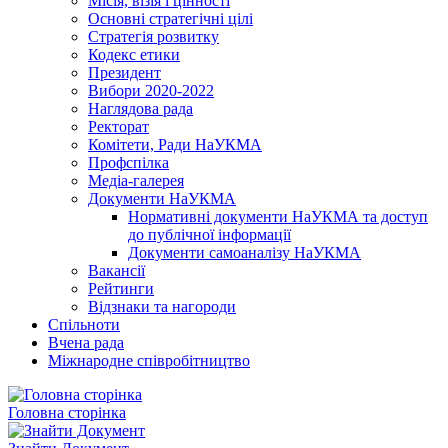
Місія, візія і цінності
Основні стратегічні цілі
Стратегія розвитку
Кодекс етики
Президент
Вибори 2020-2022
Наглядова рада
Ректорат
Комітети, Ради НаУКМА
Профспілка
Медіа-галерея
Документи НаУКМА
Нормативні документи НаУКМА та доступ
до публічної інформації
Документи самоаналізу НаУКМА
Вакансії
Рейтинги
Відзнаки та нагороди
Спільноти
Вчена рада
Міжнародне співробітництво
Головна сторінка