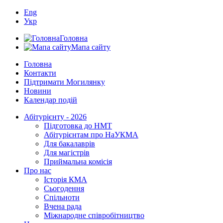
Eng
Укр
Головна
Мапа сайту
Головна
Контакти
Підтримати Могилянку
Новини
Календар подій
Абітурієнту - 2026
Підготовка до НМТ
Абітурієнтам про НаУКМА
Для бакалаврів
Для магістрів
Приймальна комісія
Про нас
Історія КМА
Сьогодення
Спільноти
Вчена рада
Міжнародне співробітництво