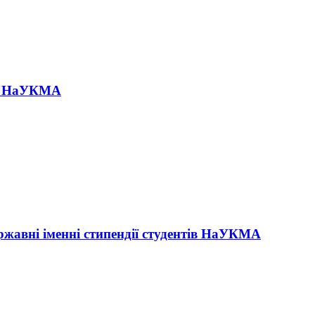
 в НаУКМА
жавні іменні стипендії студентів НаУКМА