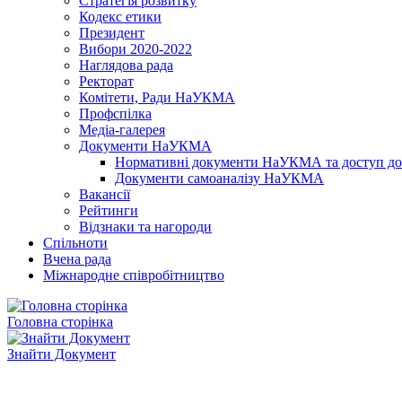
Стратегія розвитку
Кодекс етики
Президент
Вибори 2020-2022
Наглядова рада
Ректорат
Комітети, Ради НаУКМА
Профспілка
Медіа-галерея
Документи НаУКМА
Нормативні документи НаУКМА та доступ до 
Документи самоаналізу НаУКМА
Вакансії
Рейтинги
Відзнаки та нагороди
Спільноти
Вчена рада
Міжнародне співробітництво
Головна сторінка
Знайти Документ