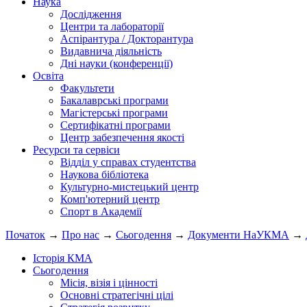
Наука
Дослідження
Центри та лабораторії
Аспірантура / Докторантура
Видавнича діяльність
Дні науки (конференції)
Освіта
Факультети
Бакалаврські програми
Магістерські програми
Сертифікатні програми
Центр забезпечення якості
Ресурси та сервіси
Відділ у справах студентства
Наукова бібліотека
Культурно-мистецький центр
Комп'ютерний центр
Спорт в Академії
Початок
→
Про нас
→
Сьогодення
→
Документи НаУКМА
→
Історія КМА
Сьогодення
Місія, візія і цінності
Основні стратегічні цілі