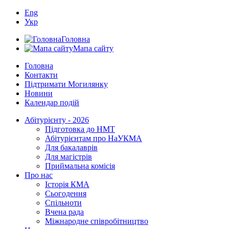
Eng
Укр
Головна
Мапа сайту
Головна
Контакти
Підтримати Могилянку
Новини
Календар подій
Абітурієнту - 2026
Підготовка до НМТ
Абітурієнтам про НаУКМА
Для бакалаврів
Для магістрів
Приймальна комісія
Про нас
Історія КМА
Сьогодення
Спільноти
Вчена рада
Міжнародне співробітництво