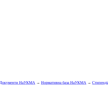
Документи НаУКМА
→
Нормативна база НаУКМА
→
Стипендіа