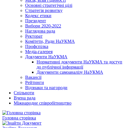
Місія, візія і цінності
Основні стратегічні цілі
Стратегія розвитку
Кодекс етики
Президент
Вибори 2020-2022
Наглядова рада
Ректорат
Комітети, Ради НаУКМА
Профспілка
Медіа-галерея
Документи НаУКМА
Нормативні документи НаУКМА та доступ
до публічної інформації
Документи самоаналізу НаУКМА
Вакансії
Рейтинги
Відзнаки та нагороди
Спільноти
Вчена рада
Міжнародне співробітництво
Головна сторінка