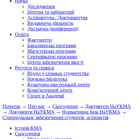
Наука
Дослідження
Центри та лабораторії
Аспірантура / Докторантура
Видавнича діяльність
Дні науки (конференції)
Освіта
Факультети
Бакалаврські програми
Магістерські програми
Сертифікатні програми
Центр забезпечення якості
Ресурси та сервіси
Відділ у справах студентства
Наукова бібліотека
Культурно-мистецький центр
Комп'ютерний центр
Спорт в Академії
Початок
→
Про нас
→
Сьогодення
→
Документи НаУКМА
→
Документи НаУКМА
→
Нормативна база НаУКМА
→
Стипендіальне забезпечення студентів, аспірантів
Історія КМА
Сьогодення