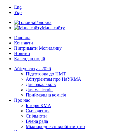
Eng
Укр
Головна
Мапа сайту
Головна
Контакти
Підтримати Могилянку
Новини
Календар подій
Абітурієнту - 2026
Підготовка до НМТ
Абітурієнтам про НаУКМА
Для бакалаврів
Для магістрів
Приймальна комісія
Про нас
Історія КМА
Сьогодення
Спільноти
Вчена рада
Міжнародне співробітництво