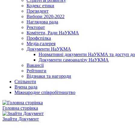
Стратегія розвитку
Кодекс етики
Президент
Вибори 2020-2022
Наглядова рада
Ректорат
Комітети, Ради НаУКМА
Профспілка
Медіа-галерея
Документи НаУКМА
Нормативні документи НаУКМА та доступ до 
Документи самоаналізу НаУКМА
Вакансії
Рейтинги
Відзнаки та нагороди
Спільноти
Вчена рада
Міжнародне співробітництво
Головна сторінка
Знайти Документ