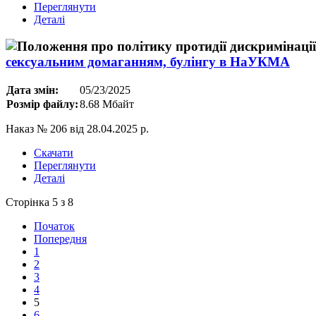
Переглянути
Деталі
сексуальним домаганням, булінгу в НаУКМА
Дата змін:
05/23/2025
Розмір файлу:
8.68 Мбайт
Наказ № 206 від 28.04.2025 р.
Скачати
Переглянути
Деталі
Сторінка 5 з 8
Початок
Попередня
1
2
3
4
5
6