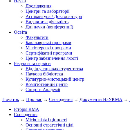
Наука
Дослідження
Центри та лабораторії
Аспірантура / Докторантура
Видавнича діяльність
Дні науки (конференції)
Освіта
Факультети
Бакалаврські програми
Магістерські програми
Сертифікатні програми
Центр забезпечення якості
Ресурси та сервіси
Відділ у справах студентства
Наукова бібліотека
Культурно-мистецький центр
Комп'ютерний центр
Спорт в Академії
Початок
→
Про нас
→
Сьогодення
→
Документи НаУКМА
→
Історія КМА
Сьогодення
Місія, візія і цінності
Основні стратегічні цілі