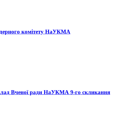
ндерного комітету НаУКМА
лад Вченої ради НаУКМА 9-го скликання