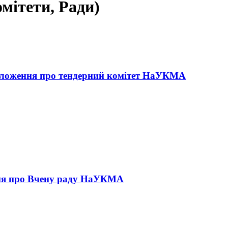
омітети, Ради)
ложення про тендерний комітет НаУКМА
я про Вчену раду НаУКМА