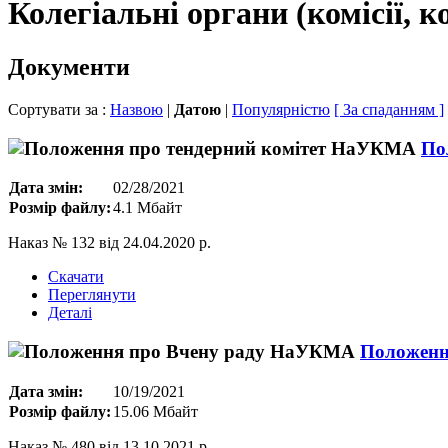
Колегіальні органи (комісії, к
Документи
Сортувати за :
Назвою
|
Датою
|
Популярністю
[ За спаданням ]
По
Дата змін:
02/28/2021
Розмір файлу:
4.1 Мбайт
Наказ № 132 від 24.04.2020 р.
Скачати
Переглянути
Деталі
Положенн
Дата змін:
10/19/2021
Розмір файлу:
15.06 Мбайт
Наказ № 480 від 13.10.2021 р.