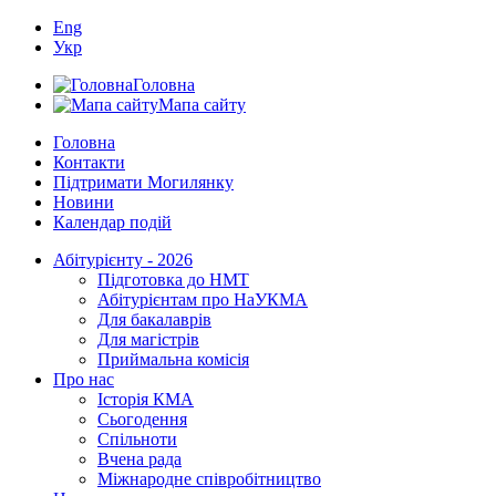
Eng
Укр
Головна
Мапа сайту
Головна
Контакти
Підтримати Могилянку
Новини
Календар подій
Абітурієнту - 2026
Підготовка до НМТ
Абітурієнтам про НаУКМА
Для бакалаврів
Для магістрів
Приймальна комісія
Про нас
Історія КМА
Сьогодення
Спільноти
Вчена рада
Міжнародне співробітництво