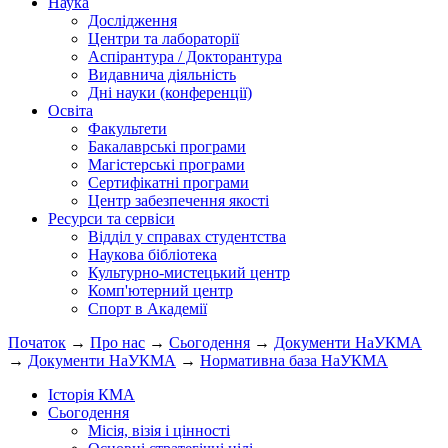
Наука
Дослідження
Центри та лабораторії
Аспірантура / Докторантура
Видавнича діяльність
Дні науки (конференції)
Освіта
Факультети
Бакалаврські програми
Магістерські програми
Сертифікатні програми
Центр забезпечення якості
Ресурси та сервіси
Відділ у справах студентства
Наукова бібліотека
Культурно-мистецький центр
Комп'ютерний центр
Спорт в Академії
Початок
→
Про нас
→
Сьогодення
→
Документи НаУКМА
→
Документи НаУКМА
→
Нормативна база НаУКМА
Історія КМА
Сьогодення
Місія, візія і цінності