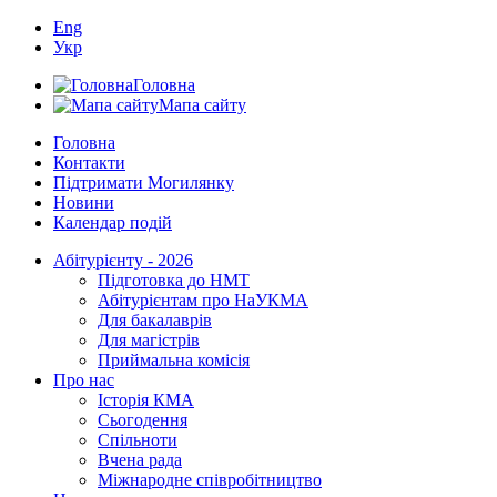
Eng
Укр
Головна
Мапа сайту
Головна
Контакти
Підтримати Могилянку
Новини
Календар подій
Абітурієнту - 2026
Підготовка до НМТ
Абітурієнтам про НаУКМА
Для бакалаврів
Для магістрів
Приймальна комісія
Про нас
Історія КМА
Сьогодення
Спільноти
Вчена рада
Міжнародне співробітництво