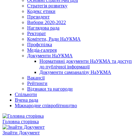
Основні стратегічні цілі
Стратегія розвитку
Кодекс етики
Президент
Вибори 2020-2022
Наглядова рада
Ректорат
Комітети, Ради НаУКМА
Профспілка
Медіа-галерея
Документи НаУКМА
Нормативні документи НаУКМА та доступ
до публічної інформації
Документи самоаналізу НаУКМА
Вакансії
Рейтинги
Відзнаки та нагороди
Спільноти
Вчена рада
Міжнародне співробітництво
Головна сторінка
Знайти Документ