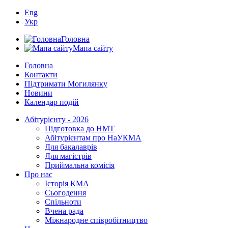
Eng
Укр
Головна
Мапа сайту
Головна
Контакти
Підтримати Могилянку
Новини
Календар подій
Абітурієнту - 2026
Підготовка до НМТ
Абітурієнтам про НаУКМА
Для бакалаврів
Для магістрів
Приймальна комісія
Про нас
Історія КМА
Сьогодення
Спільноти
Вчена рада
Міжнародне співробітництво