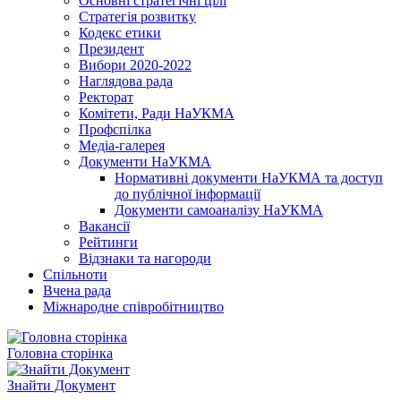
Основні стратегічні цілі
Стратегія розвитку
Кодекс етики
Президент
Вибори 2020-2022
Наглядова рада
Ректорат
Комітети, Ради НаУКМА
Профспілка
Медіа-галерея
Документи НаУКМА
Нормативні документи НаУКМА та доступ
до публічної інформації
Документи самоаналізу НаУКМА
Вакансії
Рейтинги
Відзнаки та нагороди
Спільноти
Вчена рада
Міжнародне співробітництво
Головна сторінка
Знайти Документ