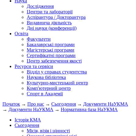
Наука
Дослідження
Центри та лабораторії
Аспірантура / Докторантура
Видавнича діяльність
Дні науки (конференції)
Освіта
Факультети
Бакалаврські програми
Магістерські програми
Сертифікатні програми
Центр забезпечення якості
Ресурси та сервіси
Відділ у справах студентства
Наукова бібліотека
Культурно-мистецький центр
Комп'ютерний центр
Спорт в Академії
Початок
→
Про нас
→
Сьогодення
→
Документи НаУКМА
→
Документи НаУКМА
→
Нормативна база НаУКМА
Історія КМА
Сьогодення
Місія, візія і цінності