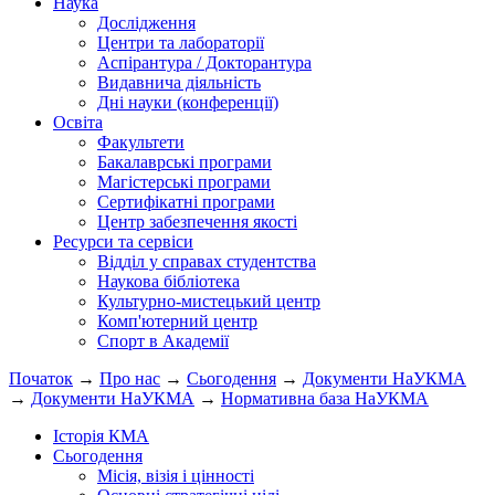
Наука
Дослідження
Центри та лабораторії
Аспірантура / Докторантура
Видавнича діяльність
Дні науки (конференції)
Освіта
Факультети
Бакалаврські програми
Магістерські програми
Сертифікатні програми
Центр забезпечення якості
Ресурси та сервіси
Відділ у справах студентства
Наукова бібліотека
Культурно-мистецький центр
Комп'ютерний центр
Спорт в Академії
Початок
→
Про нас
→
Сьогодення
→
Документи НаУКМА
→
Документи НаУКМА
→
Нормативна база НаУКМА
Історія КМА
Сьогодення
Місія, візія і цінності