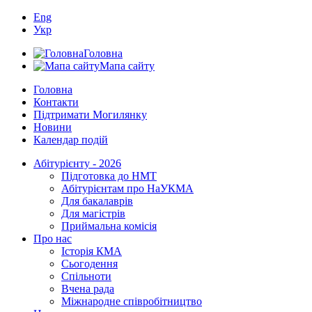
Eng
Укр
Головна
Мапа сайту
Головна
Контакти
Підтримати Могилянку
Новини
Календар подій
Абітурієнту - 2026
Підготовка до НМТ
Абітурієнтам про НаУКМА
Для бакалаврів
Для магістрів
Приймальна комісія
Про нас
Історія КМА
Сьогодення
Спільноти
Вчена рада
Міжнародне співробітництво