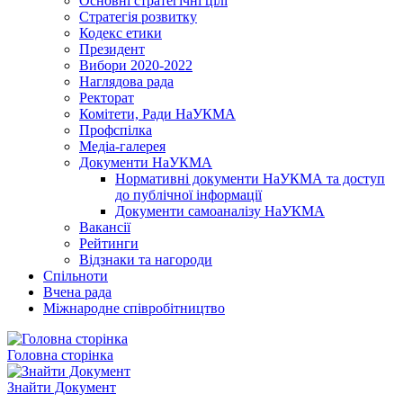
Основні стратегічні цілі
Стратегія розвитку
Кодекс етики
Президент
Вибори 2020-2022
Наглядова рада
Ректорат
Комітети, Ради НаУКМА
Профспілка
Медіа-галерея
Документи НаУКМА
Нормативні документи НаУКМА та доступ
до публічної інформації
Документи самоаналізу НаУКМА
Вакансії
Рейтинги
Відзнаки та нагороди
Спільноти
Вчена рада
Міжнародне співробітництво
Головна сторінка
Знайти Документ