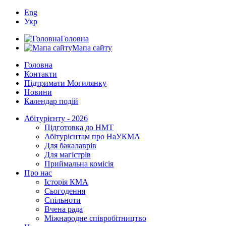
Eng
Укр
Головна
Мапа сайту
Головна
Контакти
Підтримати Могилянку
Новини
Календар подій
Абітурієнту - 2026
Підготовка до НМТ
Абітурієнтам про НаУКМА
Для бакалаврів
Для магістрів
Приймальна комісія
Про нас
Історія КМА
Сьогодення
Спільноти
Вчена рада
Міжнародне співробітництво