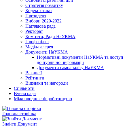
Основні стратегічні цілі
Стратегія розвитку
Кодекс етики
Президент
Вибори 2020-2022
Наглядова рада
Ректорат
Комітети, Ради НаУКМА
Профспілка
Медіа-галерея
Документи НаУКМА
Нормативні документи НаУКМА та доступ
до публічної інформації
Документи самоаналізу НаУКМА
Вакансії
Рейтинги
Відзнаки та нагороди
Спільноти
Вчена рада
Міжнародне співробітництво
Головна сторінка
Знайти Документ