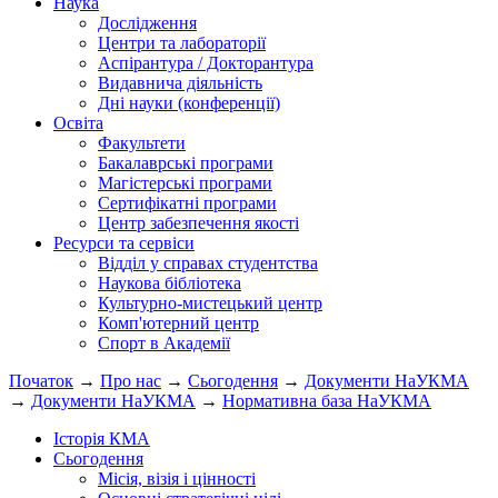
Наука
Дослідження
Центри та лабораторії
Аспірантура / Докторантура
Видавнича діяльність
Дні науки (конференції)
Освіта
Факультети
Бакалаврські програми
Магістерські програми
Сертифікатні програми
Центр забезпечення якості
Ресурси та сервіси
Відділ у справах студентства
Наукова бібліотека
Культурно-мистецький центр
Комп'ютерний центр
Спорт в Академії
Початок
→
Про нас
→
Сьогодення
→
Документи НаУКМА
→
Документи НаУКМА
→
Нормативна база НаУКМА
Історія КМА
Сьогодення
Місія, візія і цінності