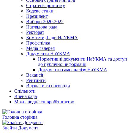
Основні стратегічні цілі
Стратегія розвитку
Кодекс етики
Президент
Вибори 2020-2022
Наглядова рада
Ректорат
Комітети, Ради НаУКМА
Профспілка
Медіа-галерея
Документи НаУКМА
Нормативні документи НаУКМА та доступ
до публічної інформації
Документи самоаналізу НаУКМА
Вакансії
Рейтинги
Відзнаки та нагороди
Спільноти
Вчена рада
Міжнародне співробітництво
Головна сторінка
Знайти Документ