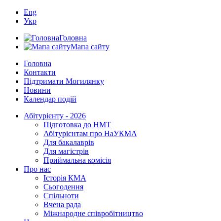
Eng
Укр
Головна
Мапа сайту
Головна
Контакти
Підтримати Могилянку
Новини
Календар подій
Абітурієнту - 2026
Підготовка до НМТ
Абітурієнтам про НаУКМА
Для бакалаврів
Для магістрів
Приймальна комісія
Про нас
Історія КМА
Сьогодення
Спільноти
Вчена рада
Міжнародне співробітництво