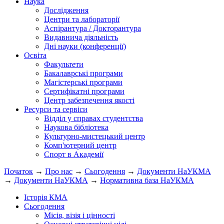
Наука
Дослідження
Центри та лабораторії
Аспірантура / Докторантура
Видавнича діяльність
Дні науки (конференції)
Освіта
Факультети
Бакалаврські програми
Магістерські програми
Сертифікатні програми
Центр забезпечення якості
Ресурси та сервіси
Відділ у справах студентства
Наукова бібліотека
Культурно-мистецький центр
Комп'ютерний центр
Спорт в Академії
Початок
→
Про нас
→
Сьогодення
→
Документи НаУКМА
→
Документи НаУКМА
→
Нормативна база НаУКМА
Історія КМА
Сьогодення
Місія, візія і цінності