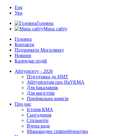
Eng
Укр
Головна
Мапа сайту
Головна
Контакти
Підтримати Могилянку
Новини
Календар подій
Абітурієнту - 2026
Підготовка до НМТ
Абітурієнтам про НаУКМА
Для бакалаврів
Для магістрів
Приймальна комісія
Про нас
Історія КМА
Сьогодення
Спільноти
Вчена рада
Міжнародне співробітництво