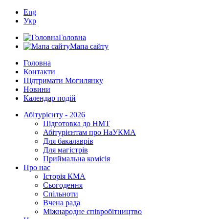
Eng
Укр
Головна
Мапа сайту
Головна
Контакти
Підтримати Могилянку
Новини
Календар подій
Абітурієнту - 2026
Підготовка до НМТ
Абітурієнтам про НаУКМА
Для бакалаврів
Для магістрів
Приймальна комісія
Про нас
Історія КМА
Сьогодення
Спільноти
Вчена рада
Міжнародне співробітництво