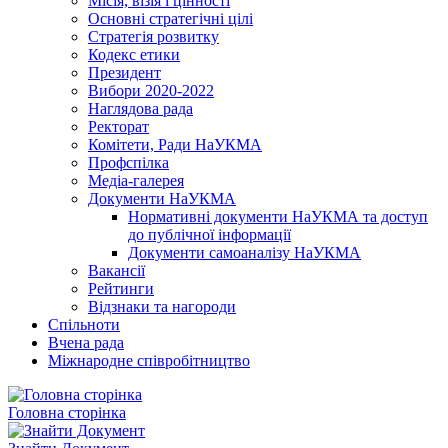
Місія, візія і цінності
Основні стратегічні цілі
Стратегія розвитку
Кодекс етики
Президент
Вибори 2020-2022
Наглядова рада
Ректорат
Комітети, Ради НаУКМА
Профспілка
Медіа-галерея
Документи НаУКМА
Нормативні документи НаУКМА та доступ
до публічної інформації
Документи самоаналізу НаУКМА
Вакансії
Рейтинги
Відзнаки та нагороди
Спільноти
Вчена рада
Міжнародне співробітництво
Головна сторінка