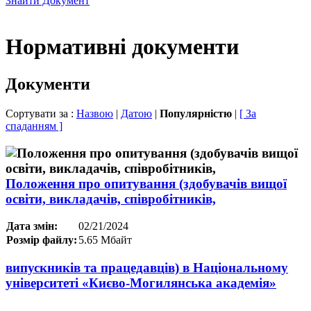
Знайти Документ
Нормативні документи
Документи
Сортувати за :
Назвою
|
Датою
|
Популярністю
|
[ За
спаданням ]
Положення про опитування (здобувачів вищої
освіти, викладачів, співробітників,
Дата змін:
02/21/2024
Розмір файлу:
5.65 Мбайт
випускників та працедавців) в Національному
університеті «Києво-Могилянська академія»