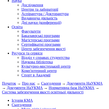
Наука
Дослідження
Центри та лабораторії
Аспірантура / Докторантура
Видавнича діяльність
Дні науки (конференції)
Освіта
Факультети
Бакалаврські програми
Магістерські програми
Сертифікатні програми
Центр забезпечення якості
Ресурси та сервіси
Відділ у справах студентства
Наукова бібліотека
Культурно-мистецький центр
Комп'ютерний центр
Спорт в Академії
Початок
→
Про нас
→
Сьогодення
→
Документи НаУКМА
→
Документи НаУКМА
→
Нормативна база НаУКМА
→
Система забезпечення якості освітньої діяльності
Історія КМА
Сьогодення