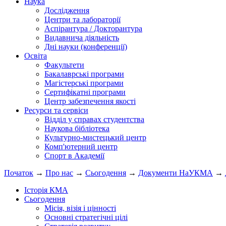
Наука
Дослідження
Центри та лабораторії
Аспірантура / Докторантура
Видавнича діяльність
Дні науки (конференції)
Освіта
Факультети
Бакалаврські програми
Магістерські програми
Сертифікатні програми
Центр забезпечення якості
Ресурси та сервіси
Відділ у справах студентства
Наукова бібліотека
Культурно-мистецький центр
Комп'ютерний центр
Спорт в Академії
Початок
→
Про нас
→
Сьогодення
→
Документи НаУКМА
→
Історія КМА
Сьогодення
Місія, візія і цінності
Основні стратегічні цілі