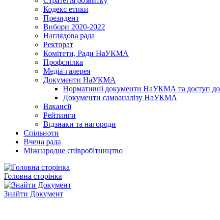
Стратегія розвитку
Кодекс етики
Президент
Вибори 2020-2022
Наглядова рада
Ректорат
Комітети, Ради НаУКМА
Профспілка
Медіа-галерея
Документи НаУКМА
Нормативні документи НаУКМА та доступ до 
Документи самоаналізу НаУКМА
Вакансії
Рейтинги
Відзнаки та нагороди
Спільноти
Вчена рада
Міжнародне співробітництво
Головна сторінка
Знайти Документ