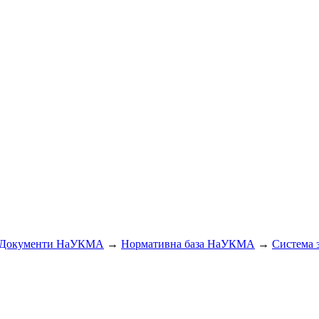
Документи НаУКМА
→
Нормативна база НаУКМА
→
Система з