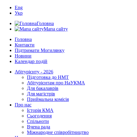
Eng
Укр
Головна
Мапа сайту
Головна
Контакти
Підтримати Могилянку
Новини
Календар подій
Абітурієнту - 2026
Підготовка до НМТ
Абітурієнтам про НаУКМА
Для бакалаврів
Для магістрів
Приймальна комісія
Про нас
Історія КМА
Сьогодення
Спільноти
Вчена рада
Міжнародне співробітництво