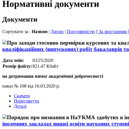
Нормативні документи
Документи
Сортувати за :
Назвою
|
Датою
|
Популярністю
[ За зростанням 
кваліфікаційних (випускових) робіт бакалаврів та
Дата змін:
03/25/2020
Розмір файлу:
821.47 Кбайт
на дотримання вимог академічної доброчесності
наказ № 108 від 16.03.2020 р.
Скачати
Переглянути
Деталі
іноземних закладах вищої освіти наукових ступен