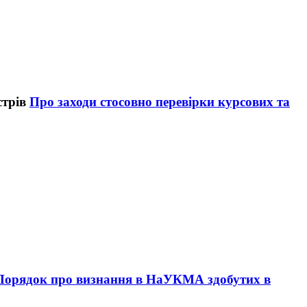
Про заходи стосовно перевірки курсових та
Порядок про визнання в НаУКМА здобутих в