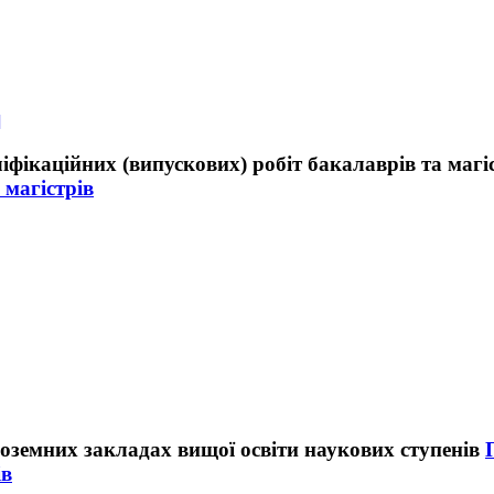
]
 магістрів
ів