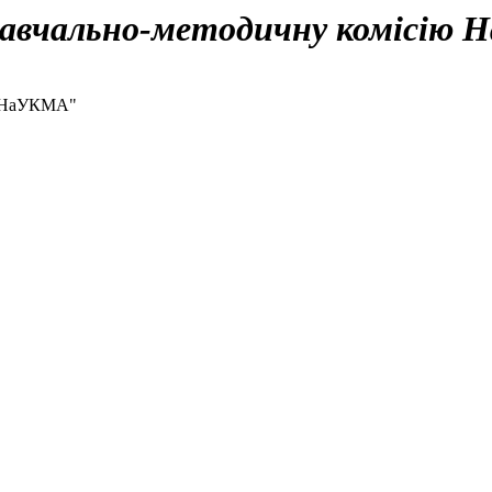
авчально-методичну комісію
ю НаУКМА"