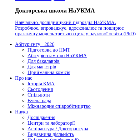
Докторська школа НаУКМА
Навчально-дослідницький підрозділ НаУКМА.
Розроблює, впроваджує, вдосконалює та поширює
практичну модель третього циклу наукової освіти (PhD)
Абітурієнту - 2026
Підготовка до НМТ
Абітурієнтам про НаУКМА
Для бакалаврів
Для магістрів
Приймальна комісія
Про нас
Історія КМА
Сьогодення
Спільноти
Вчена рада
Міжнародне співробітництво
Наука
Дослідження
Центри та лабораторії
Аспірантура / Докторантура
Видавнича діяльність
Дні науки (конференції)