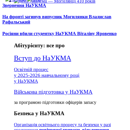
Звернення НаУКМА
На фронті загинув випусник Могилянки Владислав
Рафальський
Росіяни вбили студентку НаУКМА Віталіну Яровенко
Абітурієнту: все про
Вступ до НаУКМА
Освітній процес
у 2025-2026 навчальному році
у НаУКМА
Військова підготовка у НаУКМА
за програмою підготовки офіцерів запасу
Безпека у НаУКМА
Організація освітнього процесу та безпеки у разі
оголошення
повітряної тривоги, відключення