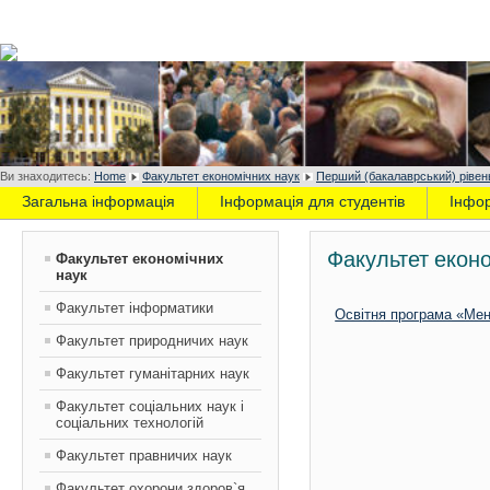
Ви знаходитесь:
Home
Факультет економічних наук
Перший (бакалаврський) рівень
Загальна інформація
Інформація для студентів
Інфо
Факультет еконо
Факультет економічних
наук
Факультет інформатики
Освітня програма «Ме
Факультет природничих наук
Факультет гуманітарних наук
Факультет соціальних наук і
соціальних технологій
Факультет правничих наук
Факультет охорони здоров`я,