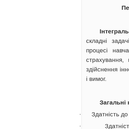
Пе
Інтеграл
складні зада
процесі навч
страхування,
здійснення ін
і вимог.
Загальні 
·
Здатність до
·
Здатніс