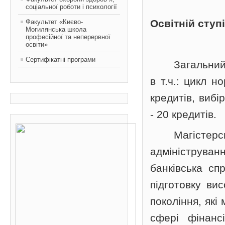
соціальної роботи і психології
Освітній ступ
Факультет «Києво-
Могилянська школа
професійної та неперервної
освіти»
Сертифікатні програми
Загальний
в т.ч.: цикл н
кредитів, вибі
- 20 кредитів.
Магісте
адмініструв
банківська сп
підготовку ви
покоління, які
сфері фінансі