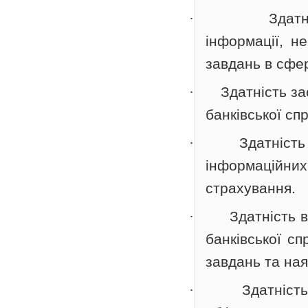
·
Здатн
інформації, н
завдань в сфер
·
Здатність за
банківської сп
·
Здатність
інформаційних
страхування.
·
Здатність 
банківської с
завдань та на
·
Здатніст