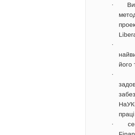
·
Ви
мето
прое
Liber
·
найв
його 
·
зад
забе
НаУК
праці
·
се
Fina