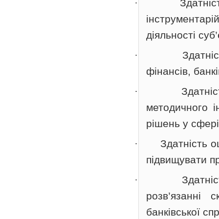
·
Здатніс
інструментар
діяльності суб
·
Здатні
фінансів, банк
·
Здатніс
методичного і
рішень у сфері
·
Здатність о
підвищувати пр
·
Здатні
розв’язанні 
банківської сп