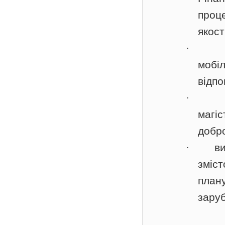
проц
якост
·
моб
відпо
·
магі
добро
·
в
зміс
план
зару