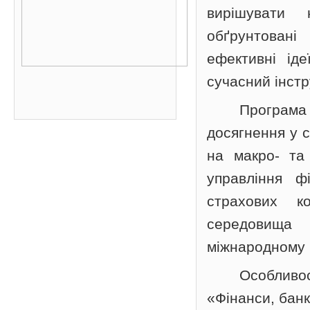
вирішувати 
обґрунтовані
ефективні іде
сучасний інст
Програма 
досягнення у с
на макро- та 
управління ф
страхових к
середовища
міжнародному 
Особливо
«Фінанси, банк