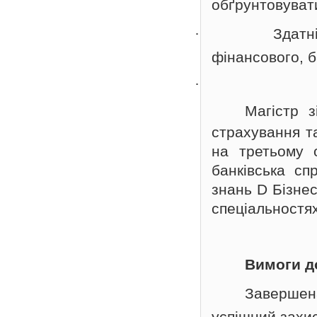
обґрунтовуват
·
Здатн
фінансового, б
·
Магістр
з
страхування 
на третьому 
банківська сп
знань
D Бізнес
спеціальностях
Вимоги д
Завершен