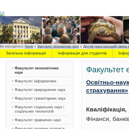
Ви знаходитесь:
Home
Факультет економічних наук
Другий (магістерський) рівень 
Загальна інформація
Інформація для студентів
Інфо
Факультет 
Факультет економічних
наук
Факультет інформатики
Освітньо-наук
страхування»
Факультет природничих наук
Факультет гуманітарних наук
Факультет соціальних наук і
Кваліфікація
соціальних технологій
Фінанси, банкі
Факультет правничих наук
Факультет охорони здоров`я,