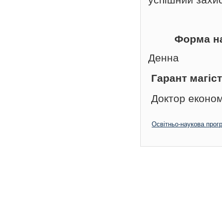
успішний захис
Форма н
Денна
Гарант магіс
Доктор економ
Освітньо-наукова прог