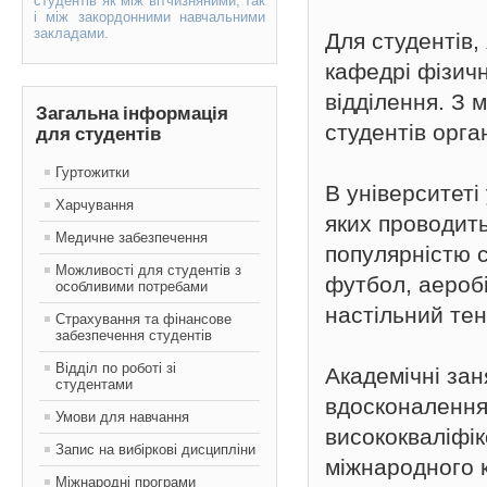
студентів як між вітчизняними, так
і між закордонними навчальними
закладами.
Для студентів, 
кафедрі фізич
відділення. З 
Загальна інформація
студентів орга
для студентів
Гуртожитки
В університеті
Харчування
яких проводить
Медичне забезпечення
популярністю с
Можливості для студентів з
футбол, аеробі
особливими потребами
настільний тен
Страхування та фінансове
забезпечення студентів
Відділ по роботі зі
Академічні зан
студентами
вдосконалення
Умови для навчання
висококваліфі
Запис на вибіркові дисципліни
міжнародного к
Міжнародні програми