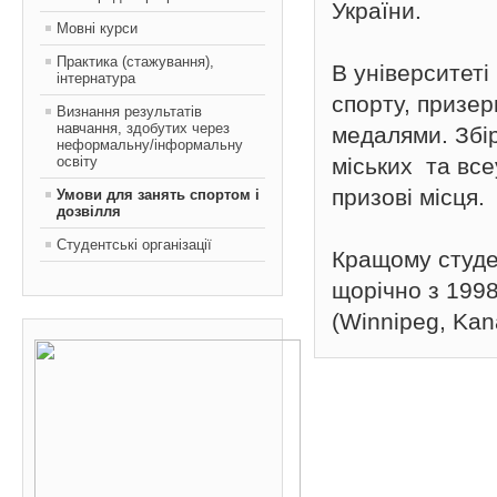
України.
Мовні курси
Практика (стажування),
В університеті
інтернатура
спорту, призе
Визнання результатів
навчання, здобутих через
медалями. Збі
неформальну/інформальну
освіту
міських та вс
призові місця.
Умови для занять спортом і
дозвілля
Студентські організації
Кращому студе
щорічно з 1998
(Winnipeg, Kan