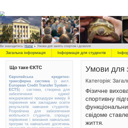
Ви знаходитесь:
Home
Умови для занять спортом і дозвілля
Загальна інформація
Інформація для студентів
Інфо
Умови для 
Що таке ЄКТС
Європейська кредитно-
Категорія: Зага
трансферна система
(з англ.
European Credit Transfer System -
ЕCTS
) - система, створена для
Фізичне вихова
забезпечення єдиної
спортивну підг
міждержавної процедури виміру й
порівняння між закладами освіти
функціональни
результатів навчання студентів.
Розроблена для забезпечення
свідоме ставле
мобільності студентів, спрощує
порівняння і визнання навчальних
життя.
програм та навчальних досягнень