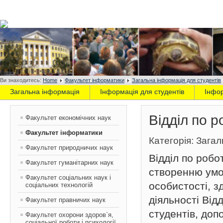
Ви знаходитесь:
Home
Факультет інформатики
Загальна інформація для студентів
Загальна інформація
Інформація для студентів
Інфо
Відділ по р
Факультет економічних наук
Факультет інформатики
Категорія: Зага
Факультет природничих наук
Відділ по робо
Факультет гуманітарних наук
створенню умо
Факультет соціальних наук і
особистості, з
соціальних технологій
діяльності Від
Факультет правничих наук
студентів, допо
Факультет охорони здоров`я,
соціальної роботи і психології