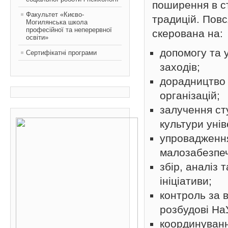
поширення в с
Факультет «Києво-
традицій. Повс
Могилянська школа
професійної та неперервної
скерована на:
освіти»
допомогу та 
Сертифікатні програми
заходів;
дорадництво 
організацій;
залучення ст
культури унів
упровадження
малозабезпеч
збір, аналіз 
ініціативи;
контроль за 
розбудові Н
координуванн