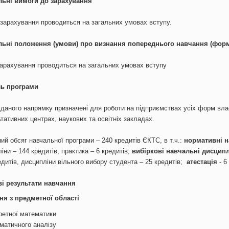
льні вимоги до зарахування
зарахування проводиться на загальних умовах вступу.
льні положення
(умови)
про визнання попереднього навчання (форм
арахування проводиться на загальних умовах вступу
ь програми
 даного напрямку призначені для роботи на підприємствах усіх форм власн
тативних центрах, наукових та освітніх закладах.
ий обсяг навчальної програми – 240 кредитів ЄКТС, в т.ч.:
нормативні н
іни – 144 кредитів, практика – 6 кредитів;
вибіркові навчальні дисципл
едитів, дисципліни вільного вибору студента – 25 кредитів;
атестація
- 6
і результати навчання
ння з предметної області
ретної математики
матичного аналізу