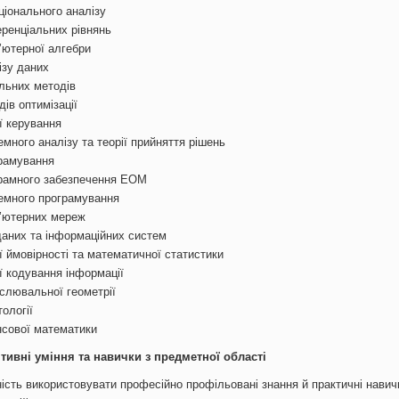
ціонального аналізу
ренціальних рівнянь
’ютерної алгебри
ізу даних
льних методів
ів оптимізації
ї керування
много аналізу та теорії прийняття рішень
рамування
рамного забезпечення ЕОМ
емного програмування
’ютерних мереж
даних та інформаційних систем
ї ймовірності та математичної статистики
ї кодування інформації
слювальної геометрії
ології
нсової математики
ітивні уміння та навички з предметної області
ність використовувати професійно профільовані знання й практичні нави