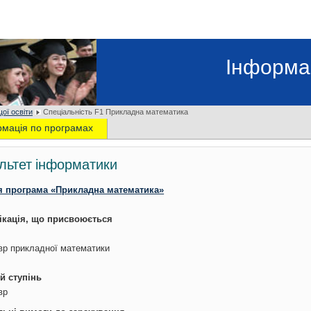
Інформа
ої освіти
Спеціальність F1 Прикладна математика
рмація по програмах
льтет інформатики
я програма «Прикладна математика»
ікація, що присвоюється
вр прикладної математики
й ступінь
вр