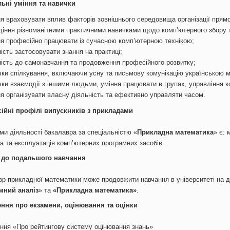
льні уміння та навички
я враховувати вплив факторів зовнішнього середовища організації прямої
діння різноманітними практичними навичками щодо комп’ютерного збору т
ня професійно працювати із сучасною комп’ютерною технікою;
ість застосовувати знання на практиці;
ність до самонавчання та продовження професійного розвитку;
чки спілкування, включаючи усну та письмову комунікацію українською м
чки взаємодії з іншими людьми, уміння працювати в групах, управління 
ня організувати власну діяльність та ефективно управляти часом.
ійні профілі випускників з прикладами
ми діяльності бакалавра за спеціальністю «
Прикладна математика
» є:
а та експлуатація комп’ютерних програмних засобів .
 до подальшого навчання
р прикладної математики може продовжити навчання в університеті на др
мний аналіз
» та
«Прикладна математика»
.
ння про екзамени, оцінювання та оцінки
ння «Про рейтингову систему оцінювання знань»