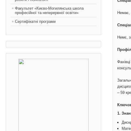
Спеціа
Факультет «Києво-Могилянська школа
професійної та неперервної освіти»
Немає, 
Сертифікатні програми
Спеціа
Немє, з
Профіл
Фахівці
консуль
Загальн
дисципл
– 59 кр
Ключов
1. Зна
Диск
Мате