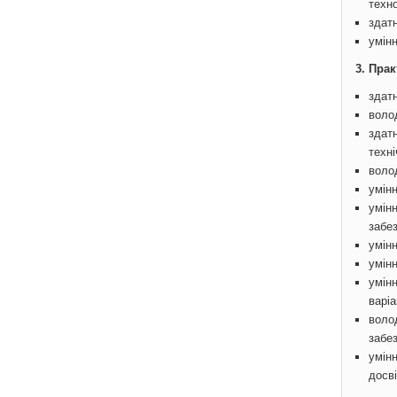
техно
здат
умінн
3. Пра
здатн
воло
здатн
техн
воло
умін
умін
забе
умін
умін
умін
варіа
воло
забез
умінн
досв