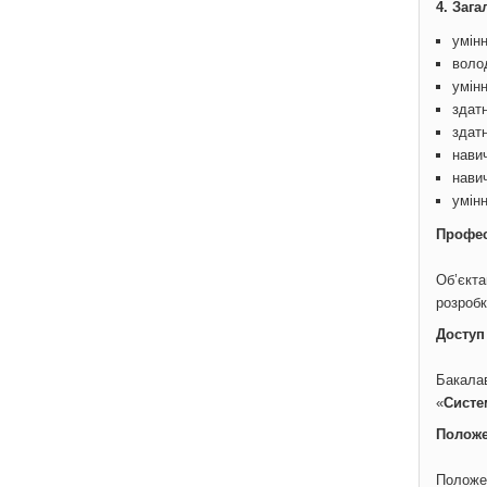
4. Зага
умінн
воло
умін
здатн
здат
нави
нави
умін
Профес
Об’єкта
розробк
Доступ
Бакалав
«
Систе
Положе
Положе