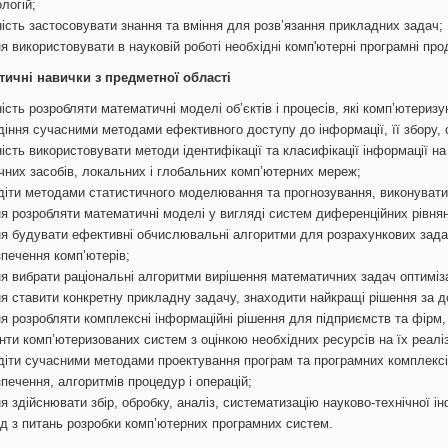
логій;
ність застосовувати знання та вміння для розв’язання прикладних задач;
я використовувати в науковій роботі необхідні комп'ютерні програмні про
ктичні навички з предметної області
ість розробляти математичні моделі об’єктів і процесів, які комп’ютериз
діння сучасними методами ефективного доступу до інформації, її збору, 
ість використовувати методи ідентифікації та класифікації інформації н
ічних засобів, локальних і глобальних комп’ютерних мереж;
діти методами статистичного моделювання та прогнозування, виконувати
ня розробляти математичні моделі у вигляді систем диференційних рівня
ня будувати ефективні обчислювальні алгоритми для розрахункових зада
зпечення комп’ютерів;
ня вибрати раціональні алгоритми вирішення математичних задач оптиміза
ня ставити конкретну прикладну задачу, знаходити найкращі рішення за 
ня розробляти комплексні інформаційні рішення для підприємств та фірм
нти комп’ютеризованих систем з оцінкою необхідних ресурсів на їх реалі
діти сучасними методами проектування програм та програмних комплексі
печення, алгоритмів процедур і операцій;
я здійснювати збір, обробку, аналіз, систематизацію науково-технічної 
ід з питань розробки комп’ютерних програмних систем.