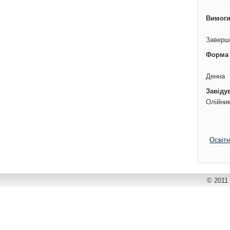
Вимоги
Заверше
Форма
Денна
Завіду
Олійник
Освіт
© 2011 