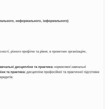
ального, неформального, ін
формального
)
ості, різного профілю та рівня, в проектних організаціях,
авчальні дисципліни та практика:
нормативні навчальні
іни та практика:
дисципліни професійної та практичної підготовки
 кредитів.