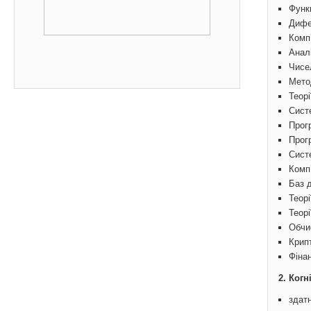
Функ
Дифе
Комп
Анал
Чисе
Метод
Теорі
Систе
Прог
Прог
Сист
Комп
Баз 
Теорі
Теорі
Обчи
Крипт
Фіна
2. Когн
здат