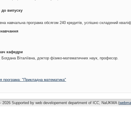
 до випуску
на навчальна програма обсягом 240 кредитів, успішно складений кваліф
 навчання
вач кафедри
 Богдана Віталіївна, доктор фізико-математичних наук, професор.
ня програма: "Прикладна математика"
- 2026 Supported by web developement department of ICC, NaUKMA (
webma