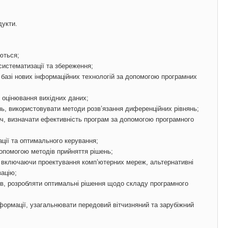
дукти.
уються;
систематизації та збереження;
а базі нових інформаційних технологій за допомогою програмних
 оцінювання вихідних даних;
нь, використовувати методи розв’язання диференційних рівнянь;
ч, визначати ефективність програм за допомогою програмного
ції та оптимального керування;
допомогою методів прийняття рішень;
, включаючи проектування комп’ютерних мереж, альтернативні
зацію;
в, розробляти оптимальні рішення щодо складу програмного
інформації, узагальнювати передовий вітчизняний та зарубіжний