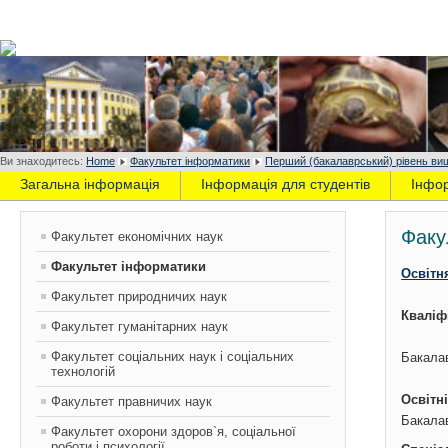
Ви знаходитесь:
Home
Факультет інформатики
Перший (бакалаврський) рівень вищ
Загальна інформація
Інформація для студентів
Інфо
Факу
Факультет економічних наук
Факультет інформатики
Освітн
Факультет природничих наук
Кваліф
Факультет гуманітарних наук
Факультет соціальних наук і соціальних
Бакала
технологій
Освітні
Факультет правничих наук
Бакала
Факультет охорони здоров`я, соціальної
роботи і психології