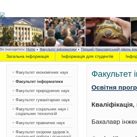
Ви знаходитесь:
Home
Факультет інформатики
Перший (бакалаврський) рівень вищ
Загальна інформація
Інформація для студентів
Інфо
Факультет 
Факультет економічних наук
Факультет інформатики
Освітня прог
Факультет природничих наук
Факультет гуманітарних наук
Кваліфікація
Факультет соціальних наук і
соціальних технологій
Бакалавр інже
Факультет правничих наук
Факультет охорони здоров`я,
соціальної роботи і психології