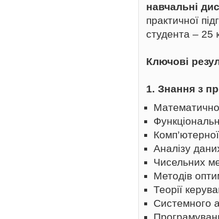
навчальні дис
практичної під
студента – 25 
Ключові резу
1. Знання з п
Математично
Функціональн
Комп’ютерної
Аналізу дани
Чисельних ме
Методів оптим
Теорії керув
Системного а
Програмуван