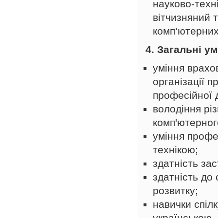
науково-техн
вітчизняний 
комп’ютерних
4. Загальні у
уміння врахо
організації п
професійної д
володіння рі
комп'ютерног
уміння профе
технікою;
здатність за
здатність до
розвитку;
навички спіл
українською,