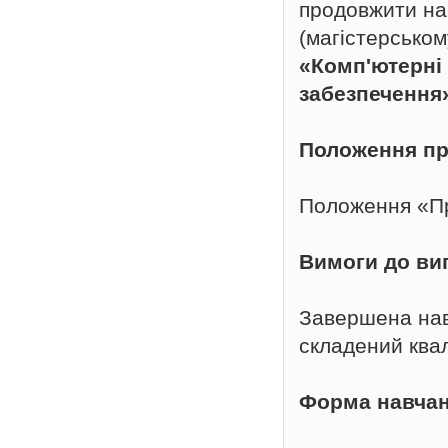
продовжити нав
(магістерськом
«Комп'ютерні
забезпечення
Положення пр
Положення «Пр
Вимоги до ви
Завершена нав
складений квал
Форма навча