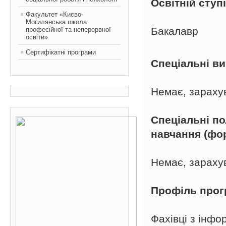
Освітній ступ
Факультет «Києво-
Могилянська школа
Бакалавр
професійної та неперервної
освіти»
Сертифікатні програми
Спеціальні в
Немає, зараху
Спеціальні п
навчання (фо
Немає, зараху
Профіль про
Фахівці з інфо