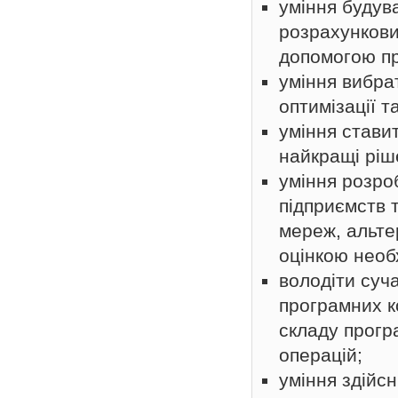
уміння будув
розрахункови
допомогою пр
уміння вибра
оптимізації 
уміння стави
найкращі ріш
уміння розро
підприємств 
мереж, альте
оцінкою необх
володіти суч
програмних к
складу прогр
операцій;
уміння здійсн