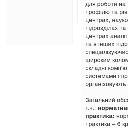
для роботи на 
профілю та рів
центрах, науко
підрозділах та
центрах аналі
та в інших під
спеціалізуючис
широким колом
складні комп’
системами і п
організовують 
Загальний обся
т.ч.:
нормативн
практика:
норм
практика – 6 к