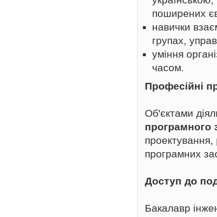
поширених єв
навички взає
групах, упра
уміння орган
часом.
Професійні п
Об'єктами діял
програмного 
проектування, 
програмних зас
Доступ до по
Бакалавр інже