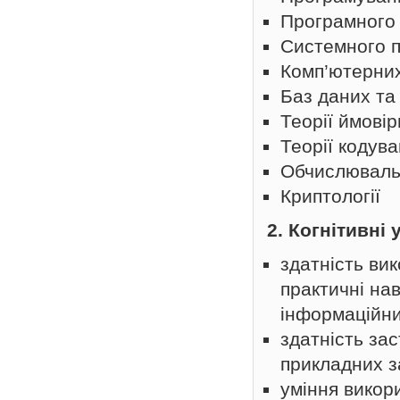
Програмного
Системного 
Комп’ютерни
Баз даних та
Теорії ймові
Теорії кодув
Обчислювальн
Криптології
2. Когнітивні
здатність ви
практичні на
інформаційни
здатність за
прикладних з
уміння викори