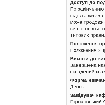
Доступ до по
По закінченню
підготовки за 
може продовжит
вищої освіти, 
Типових прави
Положення пр
Положення «Пр
Вимоги до ви
Завершена нав
складений квал
Форма навча
Денна
Завідувач ка
Гороховський 