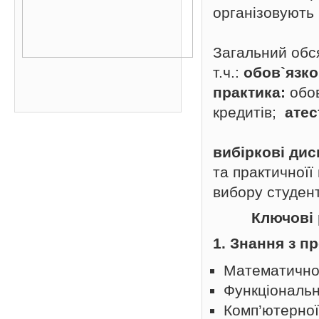
організовують 
Загальний обся
т.ч.:
обов`язко
практика:
обов
кредитів;
атес
вибіркові дис
та практичноїї
вибору студент
Ключові 
1. Знання з п
Математично
Функціональн
Комп’ютерної