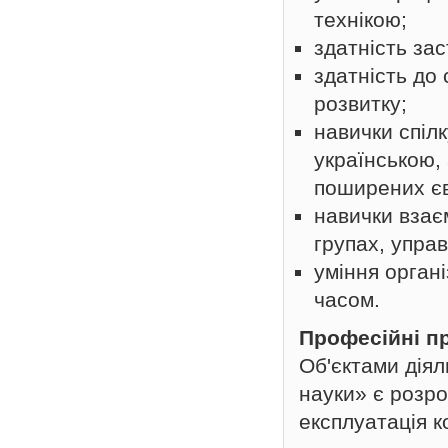
технікою;
здатність за
здатність до
розвитку;
навички спіл
українською,
поширених єв
навички взає
групах, упра
уміння орган
часом.
Професійні п
Об'єктами діял
науки» є розро
експлуатація к