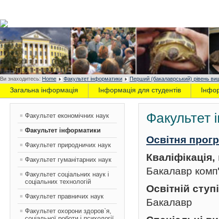
Ви знаходитесь:
Home
Факультет інформатики
Перший (бакалаврський) рівень вищ
Загальна інформація
Інформація для студентів
Інфо
Факультет 
Факультет економічних наук
Факультет інформатики
Освітня прог
Факультет природничих наук
Кваліфікація
Факультет гуманітарних наук
Бакалавр комп
Факультет соціальних наук і
соціальних технологій
Освітній ступ
Факультет правничих наук
Бакалавр
Факультет охорони здоров`я,
соціальної роботи і психології