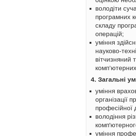
володіти суч
програмних к
складу прогр
операцій;
уміння здійсн
науково-техн
вітчизняний 
комп’ютерних
4. Загальні у
уміння врахо
організації п
професійної д
володіння рі
комп'ютерног
уміння профе