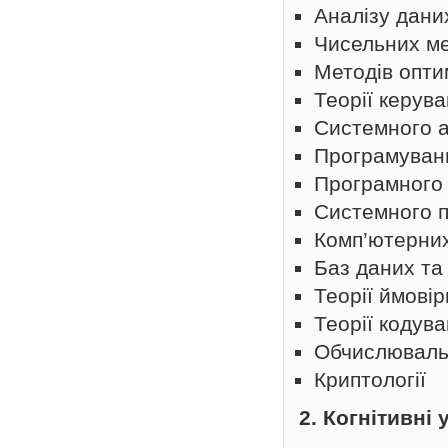
Аналізу дани
Чисельних ме
Методів оптим
Теорії керув
Системного а
Програмуван
Програмного
Системного 
Комп’ютерни
Баз даних та
Теорії ймові
Теорії кодув
Обчислювальн
Криптології
2. Когнітивні