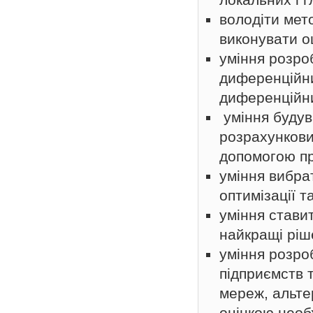
володіти мет
виконувати о
уміння розро
диференційни
диференційни
уміння будув
розрахункови
допомогою пр
уміння вибра
оптимізації 
уміння стави
найкращі ріш
уміння розро
підприємств 
мереж, альте
оцінкою необх