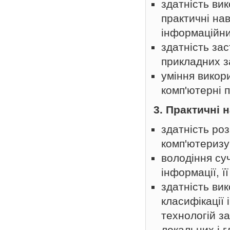
здатність ви
практичні на
інформаційни
здатність за
прикладних з
уміння викори
комп'ютерні 
3. Практичні 
здатність роз
комп'ютеризу
володіння су
інформації, ї
здатність ви
класифікації
технологій з
локальних і 