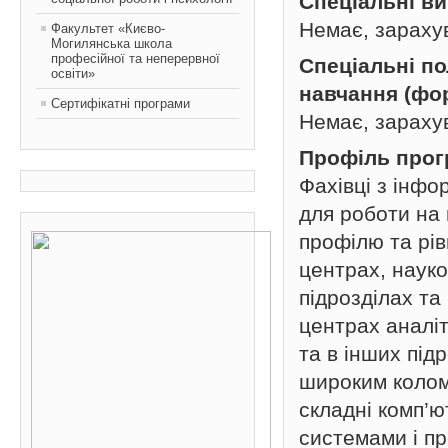
Спеціальні в
Немає, зараху
Факультет «Києво-
Могилянська школа
професійної та неперервної
Спеціальні п
освіти»
навчання (фо
Сертифікатні програми
Немає, зараху
Профіль про
Фахівці з інфо
для роботи на 
профілю та рів
центрах, науко
підрозділах та
центрах аналі
та в інших під
широким колом
складні комп’
системами і п