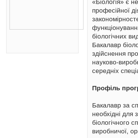
«Біологія» є н
професійної ді
закономірносте
функціонування
біологічних ви
Бакалавр біоло
здійснення про
науково-виробн
середніх спец
Профіль про
Бакалавр за сп
необхідні для 
біологічного с
виробничої, ор