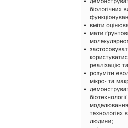
демонструват
біологічних в
функціонуван
вміти оцінюв
мати ґрунтовн
молекулярном
застосовуват
користуватис
реалізацію та
розуміти евол
мікро- та ма
демонструват
біотехнології
моделювання 
технологіях 
людини;