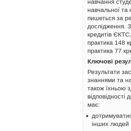
навчання студе
навчальної та 
пишеться за р
дослідження. 
кредитів ЄКТС,
практика 148 к
практика 77 кр
Ключові резу
Результати за
знаннями та на
також їхньою з
відповідності 
має:
дотримуватис
інших людей 