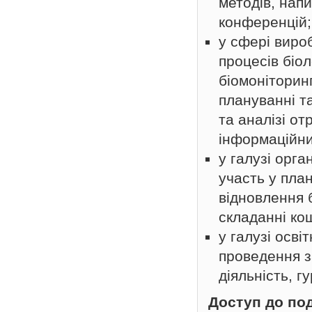
методів, напи
конференцій;
у сфері вироб
процесів біо
біомоніторин
плануванні т
та аналізі о
інформаційни
у галузі орга
участь у пла
відновлення 
складанні кош
у галузі осві
проведення за
діяльність, г
Доступ до по