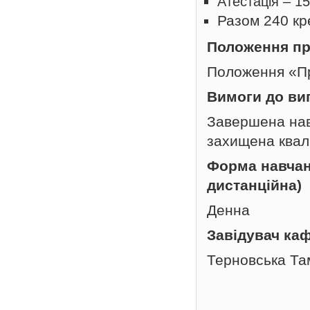
Атестація – 15
Разом 240 кре
Положення пр
Положення «Пр
Вимоги до вип
Завершена нав
захищена квал
Форма навчанн
дистанційна)
Денна
Завідувач ка
Терновська Та