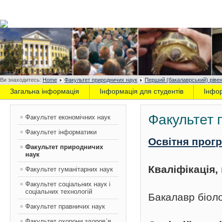
Ви знаходитесь:
Home
Факультет природничих наук
Перший (бакалаврський) рівен
Загальна інформація
Інформація для студентів
Інфо
Факультет 
Факультет економічних наук
Факультет інформатики
Освітня прогр
Факультет природничих
наук
Кваліфікація
Факультет гуманітарних наук
Факультет соціальних наук і
соціальних технологій
Бакалавр біоло
Факультет правничих наук
Факультет охорони здоров`я,