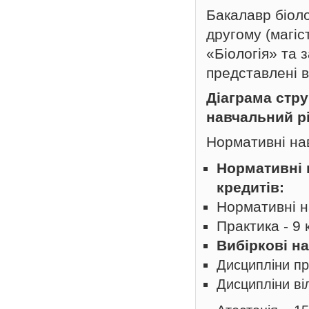
Бакалавр біол
другому (магіс
«Біологія» та 
представлені в
Діаграма стру
навчальний р
Нормативні нав
Нормативні 
кредитів:
Нормативні н
Практика - 9 
Вибіркові на
Дисципліни пр
Дисципліни ві