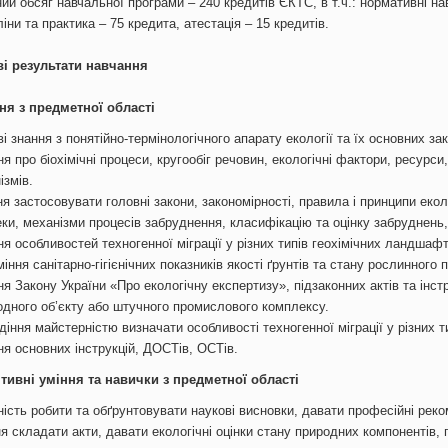
ий обсяг навчальної програми – 240 кредитів ЄКТС, в т.ч.: нормативні на
іни та практика – 75 кредита, атестація – 15 кредитів.
і результати навчання
ння з предметної області
і знання з понятійно-термінологічного апарату екології та їх основних зак
я про біохімічні процеси, кругообіг речовин, екологічні фактори, ресурси
ізмів.
я застосовувати головні закони, закономірності, правила і принципи екол
еки, механізми процесів забруднення, класифікацію та оцінку забруднень,
я особливостей техногенної міграції у різних типів геохімічних ландшафт
іння санітарно-гігієнічних показників якості ґрунтів та стану рослинного
я Закону України «Про екологічну експертизу», підзаконних актів та інст
одного об’єкту або штучного промислового комплексу.
іння майстерністю визначати особливості техногенної міграції у різних т
ня основних інструкцій, ДОСТів, ОСТів.
ітивні уміння та навички з предметної області
ість робити та обґрунтовувати наукові висновки, давати професійні реко
я складати акти, давати екологічні оцінки стану природних компонентів,