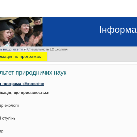
Інформа
ь вищої освіти
Спеціальність Е2 Екологія
рмація по програмах
льтет природничих наук
я програма
«Екологія»
ікація, що присвоюється
р екології
й ступінь
вр