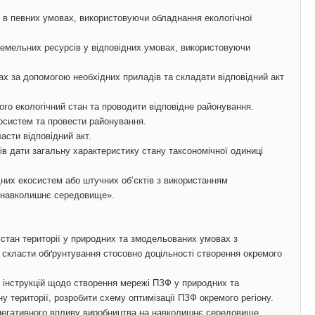
ь в певних умовах, використовуючи обладнання екологічної
 земельних ресурсів у відповідних умовах, використовуючи
ах за допомогою необхідних приладів та складати відповідний акт
ого екологічний стан та проводити відповідне районування.
косистем та провести районування.
асти відповідний акт.
ів дати загальну характеристику стану таксономічної одиниці
них екосистем або штучних об’єктів з використанням
а навколишнє середовище».
 стан території у природних та змодельованих умовах з
й) скласти обґрунтування стосовно доцільності створення окремого
а інструкцій щодо створення мережі ПЗФ у природних та
 території, розробити схему оптимізації ПЗФ окремого регіону.
 негативного впливу виробництва на навколишнє середовище.