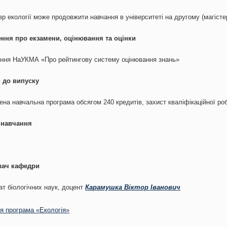
р екології може продовжити навчання в університеті на другому (магістер
ння про екзамени, оцінювання та оцінки
ння НаУКМА «Про рейтингову систему оцінювання знань»
 до випуску
на навчальна програма обсягом 240 кредитів, захист кваліфікаційної ро
 навчання
вач кафедри
т біологічних наук, доцент
Карамушка Віктор Іванович
я програма «Екологія»