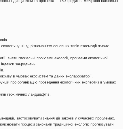
вчальні дисципліни та практика – 150 кредитів, Вибіркові навчальні
онів.
, екологічну нішу, різноманіття основних типів взаємодії живих
огії, знати глобальні проблеми екології, проблеми екологічної
 індекси забруднень.
ів.
 покриву в умовах екосистем та даних еколабораторії.
рукцій про організацію проведення екологічних експертиз в умовах
ипів геохімічних ландшафтів.
мендації, застосовувати знання дії законів у сучасних проблемах.
 пояснювати процеси законами традиційної екології; прогнозувати