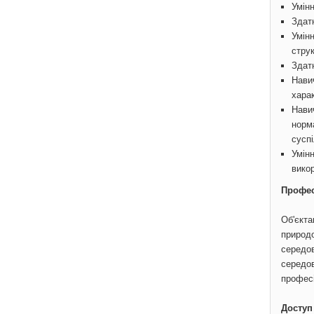
Умінн
Здатн
Умінн
стру
Здатн
Навич
хара
Нави
норм
суспі
Умін
викор
Профес
Об'єкта
природо
середов
середов
професі
Доступ