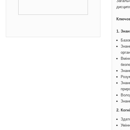
Загальн
дисципл
Ключов
1. Зна
Базов
Знанн
орган
Вмінн
безп
Знанн
Розум
Знанн
прир
Волод
Знан
2. Когн
Здатн
Умінн