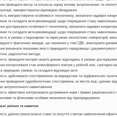
ки проводити якісну та кількісну оцінку впливу антропогенних та геологіч
луатації, використовуючи відповідне обладнання.
ність використовуючи особливості техногенезу, визначати надмірні конце
іяння та складати акти-рекомендації щодо покращення стану навколишнь
чки досліджувати особливості техногенезу, визначати надмірні концентра
іяння та складати акти-рекомендації щодо покращення стану навколишнь
ність в умовах стаціонарних та пересувних екологічних лабораторій, вик
овідності фактичних викидів, що зазначені у томі ГДВ, аналізувати динам
ки визначати показники якості природного середовища і документувати їх,
гічні, радіологічні методи.
ність проводити експрес-аналіз донних відкладень в умовах досліджувани
чки контролювати стан атмосферного повітря у робочій зоні, санітарно-з
 в природних умовах та складати відповідні акти.
ність здійснювати спостереження на маршрутних та підфакельних пункта
ки проведення гідробіологічних спостережень за якістю вод і донних від
ах антропогенного навантаження.
ність ефективно контролювати дотримання норм і правил раціонального п
ичними та фізичними особами незалежно від підпорядкування.
льні уміння та навички
ість діагностувати власні стани та почуття з метою забезпечення ефекти