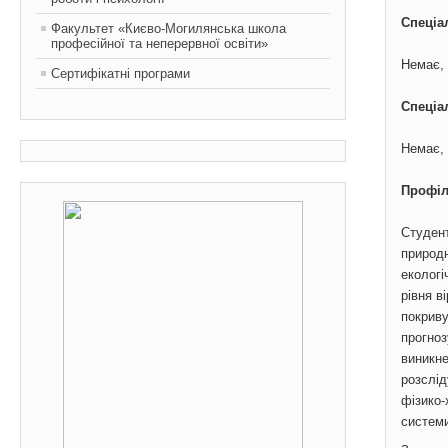
Спеціа
Факультет «Києво-Могилянська школа
професійної та неперервної освіти»
Немає, 
Сертифікатні програми
Спеціа
Немає, 
Профіл
Студент
природн
екологі
рівня в
покриву
прогноз
виникне
розслід
фізико-
системи