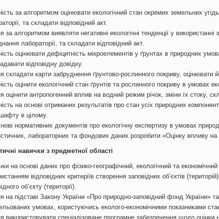
ність за алгоритмом оцінювати екологічний стан окремих земельних угід
аторії, та складати відповідний акт.
ня за алгоритмом виявляти негативні екологічні тенденції у використанні
нання лабораторії, та складати відповідний акт.
ність оцінювати дефіцитність мікроелементів у ґрунтах в природних умов
адавати відповідну довідку.
ня складати карти забруднення ґрунтово-рослинного покриву, оцінювати й
ість оцінити екологічний стан ґрунтів та рослинного покриву в умовах е
я оцінити антропогенний вплив на водний режим річок, зміни їх стоку, скл
ість на основі отриманих результатів про стан усіх природних компонент
шафту в цілому.
снові нормативних документів про екологічну експертизу в умовах природ
истичних, лабораторних та фондових даних розробити «Оцінку впливу н
ктичні навички з предметної області
чки на основі даних про фізико-географічний, екологічний та економічний
истанням відповідних критеріїв створення заповідних об’єктів (територі
ідного об’єкту (території).
ня на підставі Закону України «Про природно-заповідний фонд України» т
ельованих умовах, користуючись еколого-економічними показниками стану
ня використовувати спеціалізоване програмне забезпечення щодо оцінки