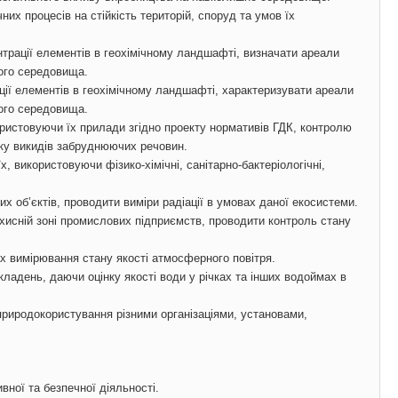
них процесів на стійкість територій, споруд та умов їх
нтрації елементів в геохімічному ландшафті, визначати ареали
ого середовища.
ції елементів в геохімічному ландшафті, характеризувати ареали
ого середовища.
ористовуючи їх прилади згідно проекту нормативів ГДК, контролю
іку викидів забруднюючих речовин.
 використовуючи фізико-хімічні, санітарно-бактеріологічні,
х об’єктів, проводити виміри радіації в умовах даної екосистеми.
ахисній зоні промислових підприємств, проводити контроль стану
х вимірювання стану якості атмосферного повітря.
кладень, даючи оцінку якості води у річках та інших водоймах в
риродокористування різними організаціями, установами,
вної та безпечної діяльності.