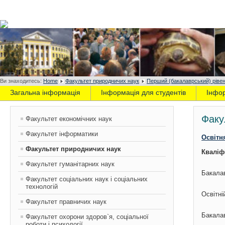
Ви знаходитесь:
Home
Факультет природничих наук
Перший (бакалаврський) рівен
Загальна інформація
Інформація для студентів
Інфо
Факу
Факультет економічних наук
Факультет інформатики
Освітн
Факультет природничих наук
Кваліф
Факультет гуманітарних наук
Бакалав
Факультет соціальних наук і соціальних
технологій
Освітні
Факультет правничих наук
Бакала
Факультет охорони здоров`я, соціальної
роботи і психології