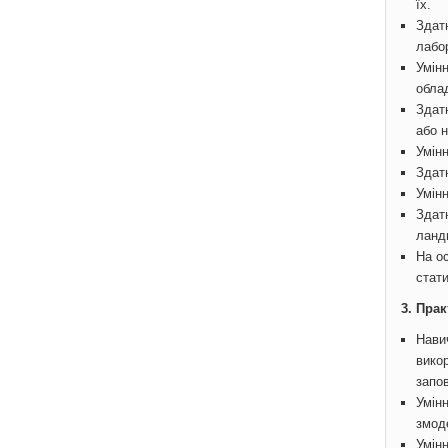
їх.
Здат
лабор
Умін
облад
Здат
або н
Умін
Здатн
Умінн
Здатн
ланд
На о
стат
3. Пра
Нави
викор
запов
Умін
змод
Умін