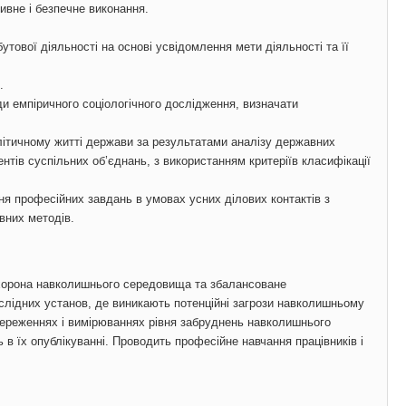
тивне і безпечне виконання.
тової діяльності на основі усвідомлення мети діяльності та її
.
оди емпіричного соціологічного дослідження, визначати
олітичному житті держави за результатами аналізу державних
тів суспільних об’єднань, з використанням критеріїв класифікації
я професійних завдань в умовах усних ділових контактів з
ивних методів.
охорона навколишнього середовища та збалансоване
слідних установ, де виникають потенційні загрози навколишньому
тереженнях і вимірюваннях рівня забруднень навколишнього
в їх опублікуванні. Проводить професійне навчання працівників і