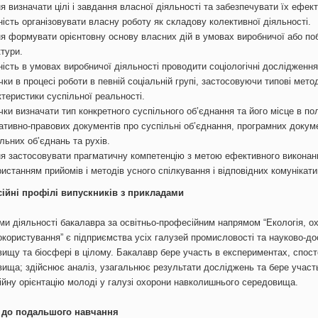
я визначати цілі і завдання власної діяльності та забезпечувати їх ефек
ість організовувати власну роботу як складову колективної діяльності.
я формувати орієнтовну основу власних дій в умовах виробничої або побу
ктури.
ість в умовах виробничої діяльності проводити соціологічні дослідження
ки в процесі роботи в певній соціальній групі, застосовуючи типові мет
ктеристики суспільної реальності.
чки визначати тип конкретного суспільного об’єднання та його місце в п
ативно-правових документів про суспільні об’єднання, програмних докумен
льних об’єднань та рухів.
ня застосовувати прагматичну компетенцію з метою ефективного виконанн
истанням прийомів і методів усного спілкування і відповідних комунікат
ійні профілі випускників з прикладами
ми діяльності бакалавра за освітньо-професійним напрямом “Екологія, 
користування” є підприємства усіх галузей промисловості та науково-до
ищу та біосфері в цілому. Бакалавр бере участь в експериментах, спос
ища; здійснює аналіз, узагальнює результати досліджень та бере участь 
йну орієнтацію молоді у галузі охорони навколишнього середовища.
 до подальшого навчання