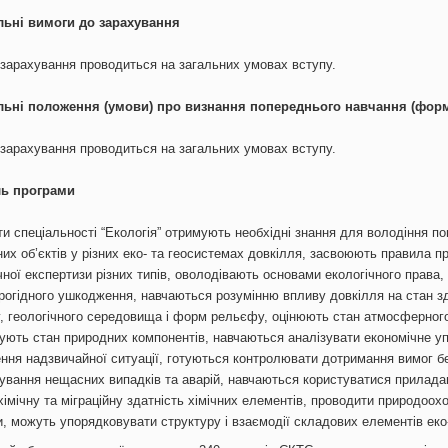
льні вимоги до зарахування
зарахування проводиться на загальних умовах вступу.
льні положення (умови) про визнання попереднього навчання (фор
зарахування проводиться на загальних умовах вступу.
ь програми
и спеціальності “Екологія” отримують необхідні знання для володіння по
их об’єктів у різних еко- та геосистемах довкілля, засвоюють правила п
чної експертизи різних типів, оволодівають основами екологічного права
ірогідного ушкодження, навчаються розумінню впливу довкілля на стан зд
, геологічного середовища і форм рельєфу, оцінюють стан атмосферного 
ують стан природних компонентів, навчаються аналізувати економічне у
ння надзвичайної ситуації, готуються контролювати дотримання вимог без
ування нещасних випадків та аварій, навчаються користуватися приладам
хімічну та міграційну здатність хімічних елементів, проводити природоо
, можуть упорядковувати структуру і взаємодії складових елементів еко-