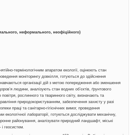
мального, неформального, неофіційного)
нятійно-термінологічним апаратом екології, оцінюють стан
роведення моніторингу довкілля, готуються до здійснення
, навчаються організації дій з метою попередження або зменшення
оров’я людини, аналізують стан водних об’єктів, ґрунтового
повітря, рослинного та тваринного світу, визначають та
правління природокористуванням, забезпечення захисту у разі
пеки праці та санітарно-гігієнічних вимог, проведення
и екологічної лабораторії, готуються досліджувати механічну,
хоронне районування, аналізувати природний ландшафт, міські
 і геосистем.