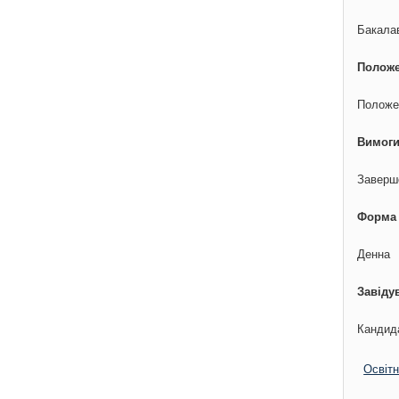
Бакалав
Положе
Положе
Вимоги
Заверше
Форма
Денна
Завіду
Кандида
Освітн