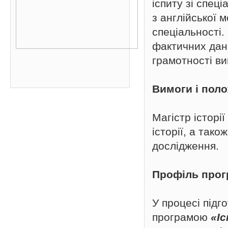
іспиту зі спеці
з англійської м
спеціальності.
фактичних дани
грамотності ви
Вимоги і поло
Магістр історії
історії, а тако
дослідження.
Профіль про
У процесі підг
програмою
«Іс