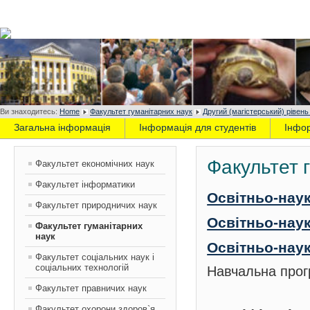
Ви знаходитесь:
Home
Факультет гуманітарних наук
Другий (магістерський) рівень
Загальна інформація
Інформація для студентів
Інфо
Факультет 
Факультет економічних наук
Факультет інформатики
Освітньо-нау
Факультет природничих наук
Освітньо-нау
Факультет гуманітарних
наук
Освітньо-наук
Факультет соціальних наук і
соціальних технологій
Навчальна прог
Факультет правничих наук
Факультет охорони здоров`я,