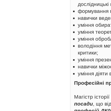
дослідницькі 
формування п
навички веде
уміння обира
уміння теоре
уміння оброб
володіння ме
критики;
уміння презе
навички міжос
уміння діяти
Професійні п
Магістр історі
посади
, що в
професій ДК0