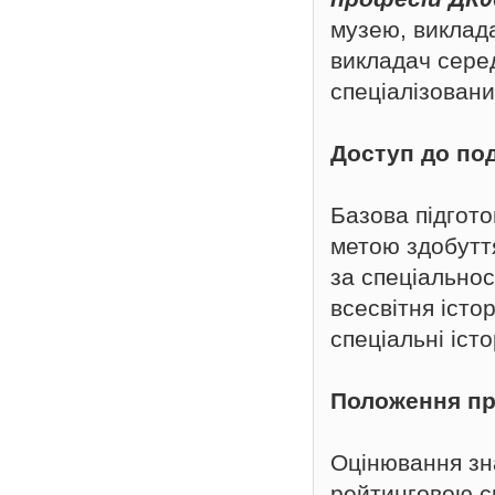
музею, виклада
викладач серед
спеціалізовани
Доступ до по
Базова підгото
метою здобуття
за спеціальнос
всесвітня істо
спеціальні іст
Положення пр
Оцінювання зн
рейтинговою си