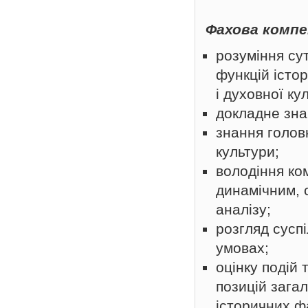
Фахова комп
розуміння сут
функцій істо
і духовної ку
докладне знан
знання головн
культури;
володіння ко
динамічним, 
аналізу;
розгляд суспі
умовах;
оцінку подій 
позицій зага
історичних фа