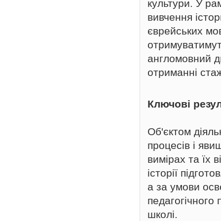
культури. У ра
вивчення істор
єврейських мов
отримуватимуть
англомовний д
отриманні ста
Ключові резу
Об'єктом діяль
процесів і яви
вимірах та їх 
історії підгот
а за умови осв
педагогічного 
школі.