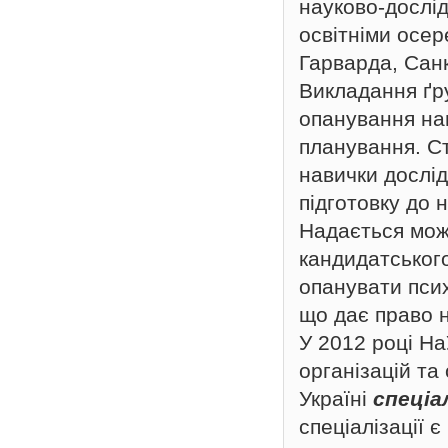
науково-дослід
освітніми осе
Гарварда, Сан
Викладання ґр
опанування на
планування. С
навички дослід
підготовку до 
Надається можл
кандидатського
опанувати псих
що дає право 
У 2012 році Н
організацій та
Україні
спеціа
спеціалізації є