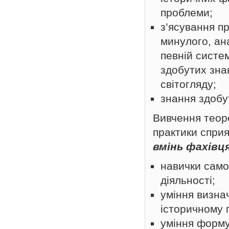
проблеми;
з’ясування пр
минулого, ана
певній систем
здобутих зна
світогляду;
знання здобут
Вивчення теор
практики спри
вмінь фахівц
навички самос
діяльності;
уміння визна
історичному п
уміння форму