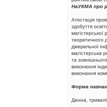
НаУКМА про р
Атестація пров
здобуття освіт
магістерської 
теоретичного д
джерельної інф
магістерська р
та зовнішньог
виконання інди
виконання комп
Форма навча
Денна, триваліс