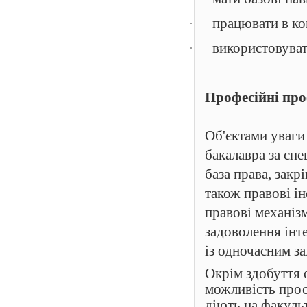
·
працювати в ко
·
використовуват
Професійні про
Об'єктами уваги
бакалавра за сп
база права, закр
також правові ін
правові механіз
задоволення інте
із одночасним за
Окрім здобуття 
можливість прос
діють на факуль