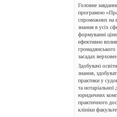
Головне завданн
програмою «Прав
спроможних на в
знання в усіх сф
формуванні цінні
ефективно вплив
громадянського 
засадах верхове
Здобувачі освіт
знання, здобува
практики у судо
та нотаріальної 
юридичних комп
практичного досв
клініки факульт