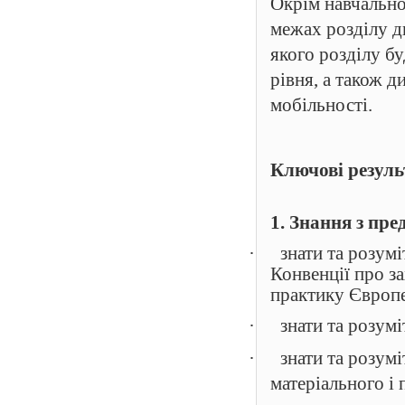
Окрім навчально
межах розділу д
якого розділу б
рівня, а також д
мобільності.
Ключові резуль
1. Знання з пре
·
знати та розум
Конвенції про з
практику Європе
·
знати та розум
·
знати та розумі
матеріального і