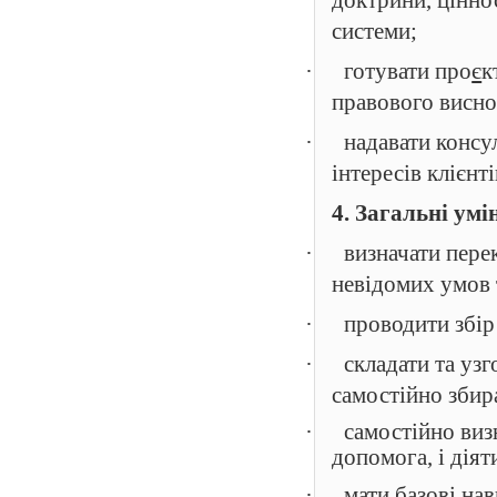
доктрини, цінно
системи;
·
готувати про
є
к
правового висно
·
надавати консу
інтересів клієнт
4. Загальні умі
·
визначати пере
невідомих умов 
·
проводити збір 
·
складати та уз
самостійно збир
·
самостійно визн
допомога, і дія
·
мати базові на