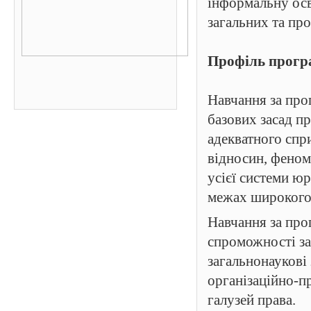
інформальну осв
загальних та пр
Профіль прогр
Навчання за про
базових засад п
адекватного спр
відносин, феноме
усієї системи юр
межах широкого 
Навчання за про
спроможності за
загальнонаукові
організаційно-п
галузей права.