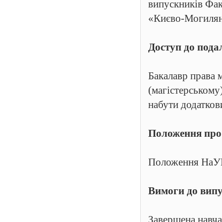
випускників Фак
«Києво-Могилянсь
Доступ до пода
Бакалавр права 
(магістерському)
набути додаткови
Положення про 
Положення НаУК
Вимоги до випу
Завершена навча