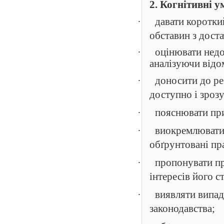
2. Когнітивні у
·
давати коротк
обставин з дост
·
оцінювати недо
аналізуючи відо
·
доносити до ре
доступно і зроз
·
пояснювати при
·
виокремлювати 
обґрунтовані пр
·
пропонувати пр
інтересів його с
·
виявляти випад
законодавства;