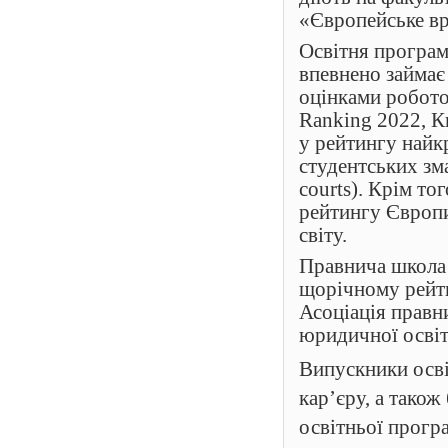
«Європейське в
Освітня програ
впевнено займає 
оцінками робото
Ranking 2022, К
у рейтингу найк
студентських зм
courts). Крім т
рейтингу Європи
світу.
Правнича школа
щорічному рейти
Асоціація правн
юридичної освіт
Випускники осв
кар’єру, а також
освітньої програ