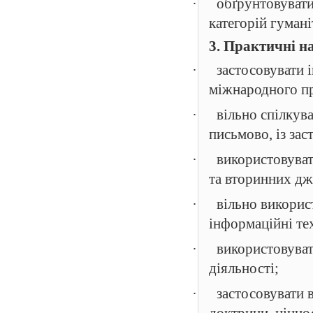
·
обґрунтовувати
категорій гумані
3. Практичні н
·
застосовувати 
міжнародного пр
·
вільно спілкув
письмово, із за
·
використовува
та вторинних дж
·
вільно викорис
інформаційні тех
·
використовуват
діяльності;
·
застосовувати 