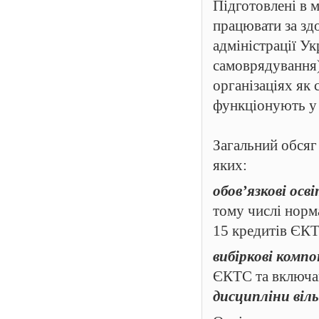
Підготовлені в 
працювати за зд
адміністрації Ук
самоврядування),
організаціях як
функціонують у 
Загальний обсяг
яких:
обов’язкові ос
тому числі норм
15 кредитів ЄКТ
вибіркові комп
ЄКТС та включ
дисципліни віл