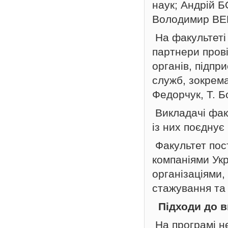
наук; Андрій 
Володимир ВЕН
На факультеті 
партнери пров
органів, підпр
служб, зокрема
Федорчук, Т. Б
Викладачі фак
із них поєднує
Факультет пос
компаніями Ук
організаціями,
стажування та
Підходи до в
На програмі н