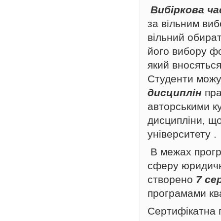
Вибіркова ч
за вільним виб
вільний обират
його вибору ф
який вносяться
Студенти можу
дисциплін
пра
авторськими к
дисципліни, щ
університету .
В межах прогр
сферу юридично
створено
7 се
програмами ква
Сертифікатна 