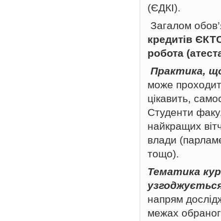
(ЄДКІ).
Загалом обов’
кредитів ЄКТС
робота (атест
Практика, щ
може проходити
цікавить, само
Студенти факул
найкращих віт
влади (парламе
тощо).
Тематика кур
узгоджується
напрям дослідж
межах обраног