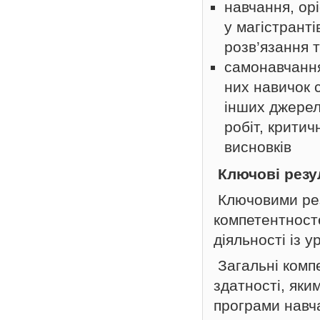
навчання, ор
у магістранті
розв’язання 
самонавчання
них навичок 
інших джерел,
робіт, крити
висновків
Ключові резу
Ключовими рез
компетентност
діяльності із 
Загальні компе
здатності, яки
програми навча