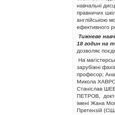
навчальні дис
правничих шкіл
англійською мо
ефективного ро
Тижневе нав
18 годин на 
дозволяє поєд
На магістерськ
зарубіжні фах
професор; Ана
Микола ХАВРО
Станіслав ШЕВ
ПЕТРОВ, докто
імені Жана Мо
Претензій (С