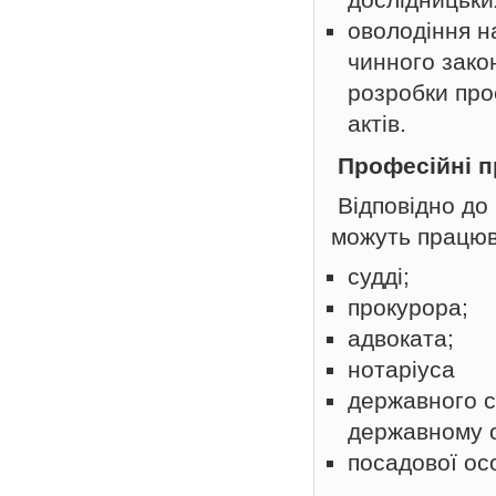
оволодіння н
чинного зако
розробки про
актів.
Професійні п
Відповідно до
можуть працюв
судді;
прокурора;
адвоката;
нотаріуса
державного с
державному о
посадової ос