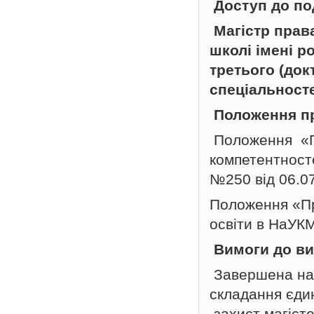
Доступ до п
Магістр прав
школі імені 
третього (док
спеціальност
Положення пр
Положення «Пр
компетентност
№250 від 06.07
Положення «Пр
освіти в НаУКМ
Вимоги до ви
Завершена нав
складання єдин
захист магісте