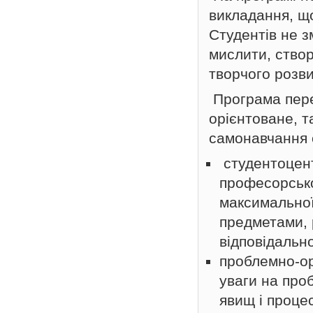
викладання, що
Студентів не з
мислити, створ
творчого розви
Програма пере
орієнтоване, т
самонавчання 
студентоцен
професорсько
максимальної
предметами, 
відповідально
проблемно-ор
уваги на про
явищ і процес