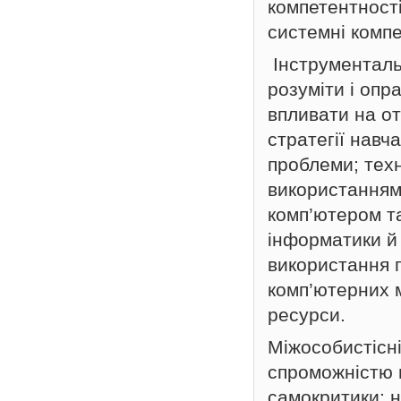
компетентності
системні компе
Інструментальн
розуміти і опр
впливати на о
стратегії навч
проблеми; техн
використанням 
комп’ютером та
інформатики й
використання п
комп’ютерних 
ресурси.
Міжособистісні
спроможністю в
самокритики; н