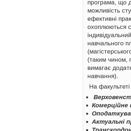
програма, що д
можливість ст
ефективні прак
охоплюються с
індивідуальний
навчального пл
(магістерськог
(таким чином,
вимагає додат
навчання).
На факультеті 
Верховенст
Комерційне 
Оподаткуван
Актуальні п
Транскордон