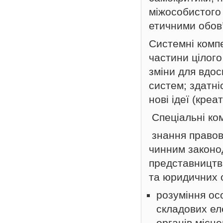
міжособистого
етичними обов
Системні компе
частини цілого
зміни для вдос
систем; здатні
нові ідеї (креа
Спеціальні ком
знання правови
чинним законо
представництва
та юридичних о
розуміння ос
складових ел
органів місц