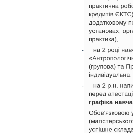
практична робо
кредитів ЄКТС)
додатковому пе
установах, орг
практика),
-
на 2 році на
«Антропологічн
(групова) та П
індивідуальна.
-
на 2 р.н. на
перед атестац
графіка навча
Обов’язковою у
(магістерськог
успішне склада