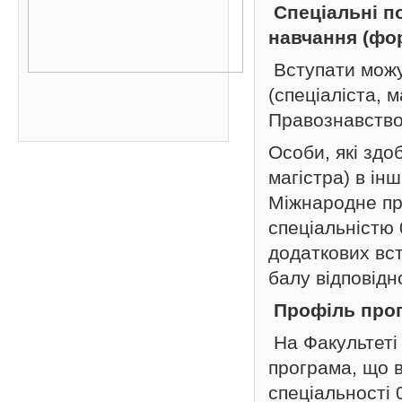
Спеціальні п
навчання (фо
Вступати можут
(спеціаліста, 
Правознавство
Особи, які здо
магістра) в інш
Міжнародне пр
спеціальністю
додаткових вс
балу відповідн
Профіль про
На Факультеті 
програма, що в
спеціальності 