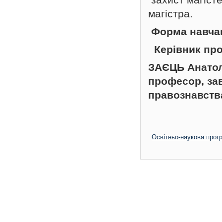
магістра.
Форма навча
Керівник пр
ЗАЄЦЬ Анатол
професор, за
правознавства
Освітньо-наукова прог