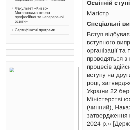
Освітній ступ
Факультет «Києво-
Магістр
Могилянська школа
професійної та неперервної
освіти»
Спеціальні в
Сертифікатні програми
Вступ відбува
вступного вип
організації та
проводяться з
процесів здій
вступу на друг
році, затвердж
України 22 бе
Міністерстві ю
(чинний), Нак
затвердження 
2024 р.»
[
Держ