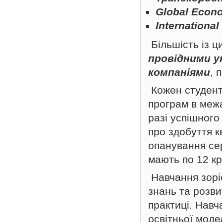
Global Econ
Internationa
Більшість із 
провідними у
компаніями
, 
Кожен студент
програм в межа
разі успішног
про здобуття к
опанування сер
мають по 12 к
Навчання зорі
знань та розви
практиці. Навч
освітньої моде