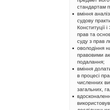
стандартам 
вміння аналі
судову практи
Конституції і
прав та осно
суду з прав 
оволодіння н
правовими ак
подалання;
вміння долат
в процесі пр
численних ви
загальних, га
вдосконаленн
використовув
дослідницьки