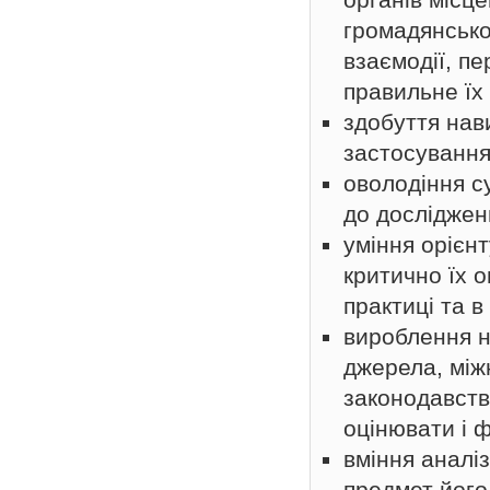
громадянськог
взаємодії, п
правильне їх
здобуття нави
застосування
оволодіння с
до досліджен
уміння орієн
критично їх 
практиці та 
вироблення н
джерела, між
законодавств
оцінювати і 
вміння аналі
предмет його