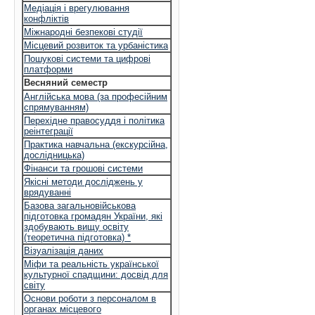
Медіація і врегулювання
конфліктів
Міжнародні безпекові студії
Місцевий розвиток та урбаністика
Пошукові системи та цифрові
платформи
Весняний семестр
Англійська мова (за професійним
спрямуванням)
Перехідне правосуддя і політика
реінтеграції
Практика навчальна (екскурсійна,
дослідницька)
Фінанси та грошові системи
Якісні методи досліджень у
врядуванні
Базова загальновійськова
підготовка громадян України, які
здобувають вищу освіту
(теоретична підготовка) *
Візуалізація даних
Міфи та реальність української
культурної спадщини: досвід для
світу
Основи роботи з персоналом в
органах місцевого