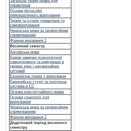
Загальна теорія права для
управлінців
Основи філософії
демократичного врядування
Теорія та історія управління та
самоврядування
Українська мова за професійним
спрямуванням
Фізичне виховання 1
Весняний семестр
Англійська мова
Базові навички психологічної
самодопомоги та комунікації в
умовах криз і надзвичайних
ситуацій
Економічна теорія у врядуванні
Європейські студії та політична
система в ЄС
Основи конституційного права
Основи соціології для
врядування
Українська мова за професійним
спрямуванням
Фізичне виховання 2
Додатковий період весняного
семестру