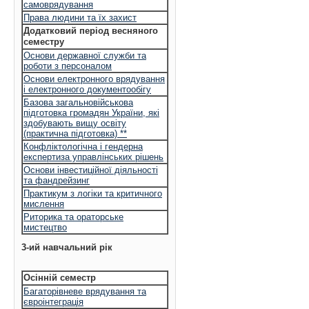
самоврядування
Права людини та їх захист
Додатковий період весняного
семестру
Основи державної служби та
роботи з персоналом
Основи електронного врядування
і електронного документообігу
Базова загальновійськова
підготовка громадян України, які
здобувають вищу освіту
(практична підготовка) **
Конфліктологічна і гендерна
експертиза управлінських рішень
Основи інвестиційної діяльності
та фандрейзинг
Практикум з логіки та критичного
мислення
Риторика та ораторське
мистецтво
3-ий навчальний рік
Осінній семестр
Багаторівневе врядування та
євроінтеграція