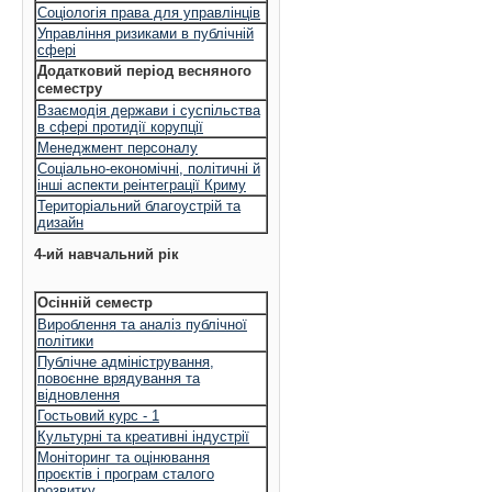
Соціологія права для управлінців
Управління ризиками в публічній
сфері
Додатковий період весняного
семестру
Взаємодія держави і суспільства
в сфері протидії корупції
Менеджмент персоналу
Соціально-економічні, політичні й
інші аспекти реінтеграції Криму
Територіальний благоустрій та
дизайн
4-ий навчальний рік
Осінній семестр
Вироблення та аналіз публічної
політики
Публічне адміністрування,
повоєнне врядування та
відновлення
Гостьовий курс - 1
Культурні та креативні індустрії
Моніторинг та оцінювання
проєктів і програм сталого
розвитку