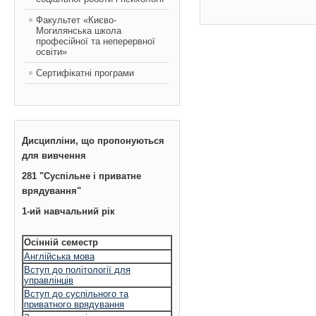
Факультет «Києво-
Могилянська школа
професійної та неперервної
освіти»
Сертифікатні програми
Дисципліни, що пропонуються
для вивчення
281 "Суспільне і приватне
врядування"
1-ий навчальний рік
Осінній семестр
Англійська мова
Вступ до політології для
управлінців
Вступ до суспільного та
приватного врядування