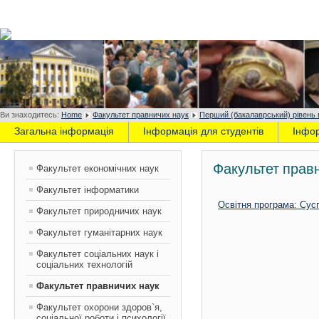
Ви знаходитесь:
Home
Факультет правничих наук
Перший (бакалаврський) рівень 
Загальна інформація
Інформація для студентів
Інфо
Факультет прав
Факультет економічних наук
Факультет інформатики
Освітня програма: Сус
Факультет природничих наук
Факультет гуманітарних наук
Факультет соціальних наук і
соціальних технологій
Факультет правничих наук
Факультет охорони здоров`я,
соціальної роботи і психології