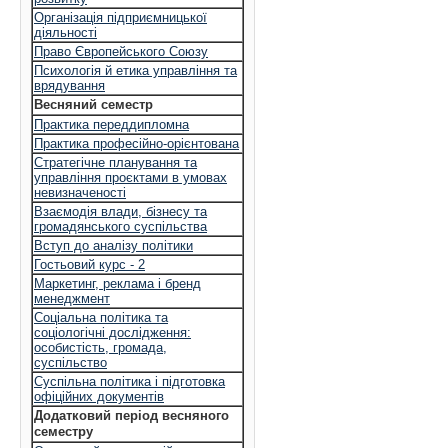
Організація підприємницької
діяльності
Право Європейського Союзу
Психологія й етика управління та
врядування
Весняний семестр
Практика переддипломна
Практика професійно-орієнтована
Стратегічне планування та
управління проєктами в умовах
невизначеності
Взаємодія влади, бізнесу та
громадянського суспільства
Вступ до аналізу політики
Гостьовий курс - 2
Маркетинг, реклама і бренд
менеджмент
Соціальна політика та
соціологічні дослідження:
особистість, громада,
суспільство
Суспільна політика і підготовка
офіційних документів
Додатковий період весняного
семестру