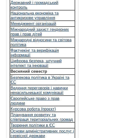
Державний і громадський
контроль
Національна економіка та
антикризове управління
Менеджмент організацій
Міжнародний захист гендерних
прав і прав дітей
Міжнародні відносини та світова
політика
Фактчекінг та верифікація
інформації
Цифрова безпека, штучний
інтелект та інновації
Весняний семестр
Безпекова політика в Україні та
ЄС
Ведення переговорів і навички
ненасильницької комунікації
Європейське право з прав
людини
Курсова робота (проєкт)
Планування розвитку та
співпраця територіальних громад
Творення політики в ЄС
Основи адміністративних послуг і
сервісної держави