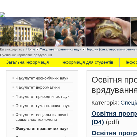
Ви знаходитесь:
Home
Факультет правничих наук
Перший (бакалаврський) рівень 
Суспільне і приватне врядування
Загальна інформація
Інформація для студентів
Інфо
Освітня пр
Факультет економічних наук
Факультет інформатики
врядуванн
Факультет природничих наук
Категорія:
Спеці
Факультет гуманітарних наук
Освітня прогр
Факультет соціальних наук і
соціальних технологій
(D4)
(pdf)
Факультет правничих наук
Освітня прогр