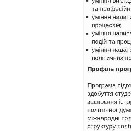
уміння викла
та професійн
уміння надат
процесам;
уміння напис
подій та проц
уміння надат
політичних по
Профіль про
Програма підго
здобуття студе
засвоєння істо
політичної дум
міжнародні пол
структуру політ