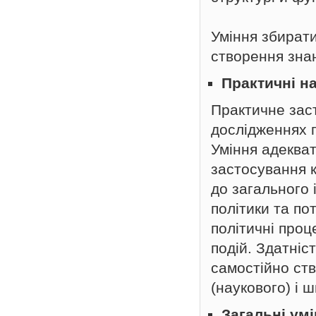
Уміння збирати
створення знан
Практичні н
Практичне заст
дослідженнях п
Уміння адекват
застосування к
до загального 
політики та по
політичні проц
подій. Здатніс
самостійно ст
(наукового) і 
Загальні ум