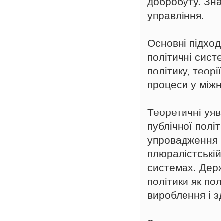
добробуту. Зн
управління.
Основні підход
політичні сист
політику, теорі
процеси у міжн
Теоретичні уяв
публічної полі
упровадження п
плюралістській
системах. Дер
політики як по
вироблення і з