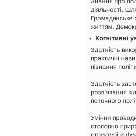
Знання про полі
діяльності. Шл
Громадянське с
життям. Демокр
Когнітивні у
Здатність вик
практичні нав
пізнання політ
Здатність зас
розв’язання кіл
поточного полі
Уміння проводи
стосовно приро
структурі й фу