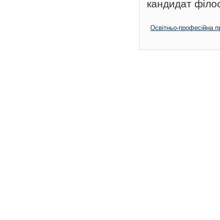
кандидат філо
Освітньо-професійна п