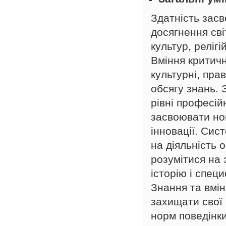
Здатність засв
досягнення сві
культур, релігі
Вміння критичн
культурні, прав
обсягу знань. 
рівні професій
засвоювати нов
інновації. Си
на діяльність 
розумітися на 
історію і специ
Знання та вмі
захищати свої
норм поведінки