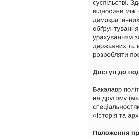
суспільстві. З
відносини між 
демократичних
обґрунтування 
урахуванням з
державних та в
розробляти про
Доступ
до
по
Бакалавр політ
на другому (ма
спеціальностя
«Історія та ар
Положення пр