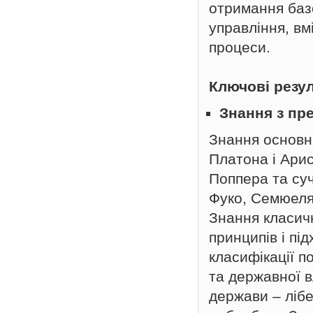
отримання базо
управління, вм
процеси.
Ключові резу
Знання з пр
Знання основни
Платона і Ари
Поппера та су
Фуко, Семюеля
Знання класичн
принципів і пі
класифікації п
та державної 
держави – лібе