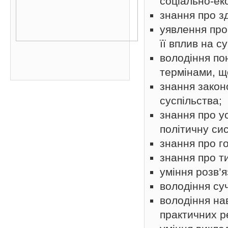
соціально-ек
знання про зд
уявлення про
її вплив на с
володіння по
термінами, щ
знання закон
суспільства;
знання про ус
політичну си
знання про го
знання про т
уміння розв’
володіння су
володіння на
практичних р