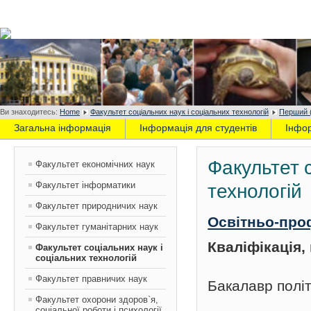
Ви знаходитесь:
Home
Факультет соціальних наук і соціальних технологій
Перший (
Загальна інформація
Інформація для студентів
Інфо
Факультет с
Факультет економічних наук
Факультет інформатики
технологій
Факультет природничих наук
Освітньо-про
Факультет гуманітарних наук
Кваліфікація
Факультет соціальних наук і
соціальних технологій
Факультет правничих наук
Бакалавр політ
Факультет охорони здоров`я,
соціальної роботи і психології