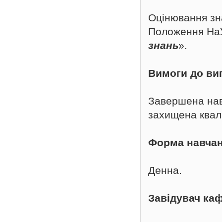
Оцінювання зна
Положення Н
знань
».
Вимоги до ви
Завершена нав
захищена квал
Форма навча
Денна.
Завідувач ка