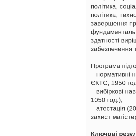
політика, соці
політика, техн
завершення пр
фундаментальн
здатності вирі
забезпечення т
Програма підго
– нормативні н
ЄКТС, 1950 год
– вибіркові на
1050 год.);
– атестація (2
захист магісте
Ключові резу