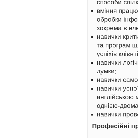
способи спіл
вміння працю
обробки інфо
зокрема в ел
навички крит
та програм ш
успіхів клієнт
навички логі
думки;
навички само
навички усної
англійською 
однією-двома
навички пров
Професійні п