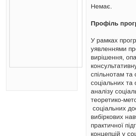
Немає.
Профіль про
У рамках прог
уявленнями про
вирішення, оп
консультативну
спільнотам та 
соціальних та
аналізу соціал
теоретико-мето
соціальних до
вибіркових нав
практичної під
концепцій у соц