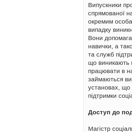
Випускники про
спрямованої н
окремим особам
випадку виникн
Вони допомагаю
навички, а так
та служб підтр
що виникають 
працювати в на
займаються ви
установах, що
підтримки соц
Доступ до по
Магістр соціа