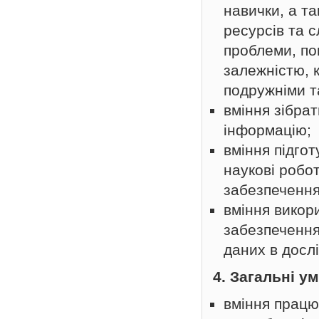
навички, а т
ресурсів та 
проблеми, пов
залежністю, 
подружніми т
вміння зібрат
інформацію;
вміння підгот
наукові робот
забезпечення 
вміння викор
забезпечення
даних в досл
4. Загальні у
вміння працю