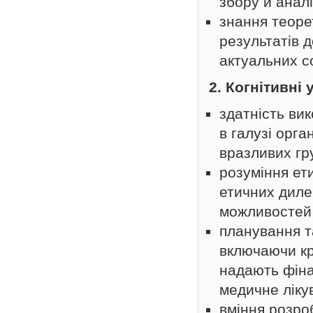
збору й аналі
знання теоре
результатів д
актуальних со
2. Когнітивні
здатність вик
в галузі орга
вразливих гр
розуміння ет
етичних диле
можливостей 
планування т
включаючи кр
надають фіна
медичне лікув
вміння розро