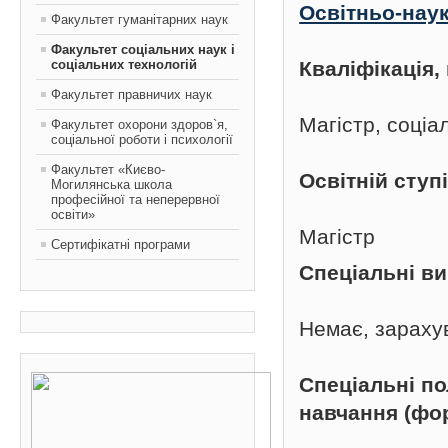
Освітньо-нау
Факультет гуманітарних наук
Факультет соціальних наук і
соціальних технологій
Кваліфікація
Факультет правничих наук
Магістр, соці
Факультет охорони здоров`я,
соціальної роботи і психології
Факультет «Києво-
Освітній ступ
Могилянська школа
професійної та неперервної
освіти»
Магістр
Сертифікатні програми
Спеціальні в
Немає, зараху
Спеціальні п
навчання (фо