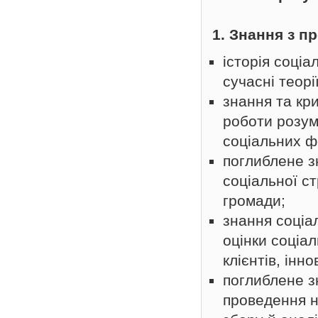
1. Знання з п
історія соціа
сучасні теорі
знання та кр
роботи розум
соціальних фе
поглиблене з
соціальної ст
громади;
знання соціа
оцінки соціа
клієнтів, інн
поглиблене з
проведення н