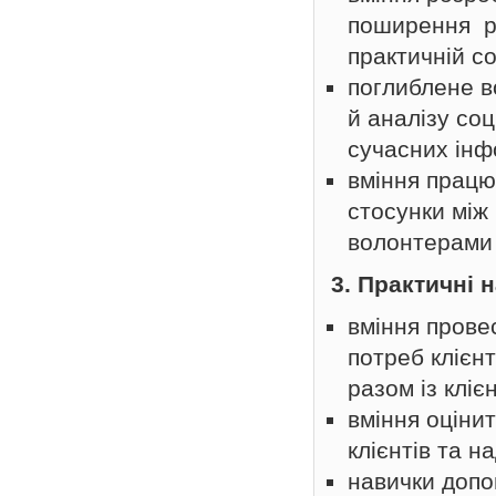
поширення ре
практичній со
поглиблене в
й аналізу со
сучасних інф
вміння працю
стосунки між
волонтерами
3. Практичні 
вміння провес
потреб клієн
разом із кліє
вміння оцінит
клієнтів та н
навички допо