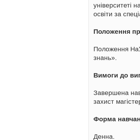
університеті н
освіти за спец
Положення пр
Положення На
знань».
Вимоги до ви
Завершена нав
захист магісте
Форма навча
Денна.