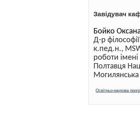
Завідувач ка
Бойко Оксан
Д-р філософії
к.пед.н., MS
роботи
імен
Полтавця
Нац
Могилянська
Освітньо-наукова прог