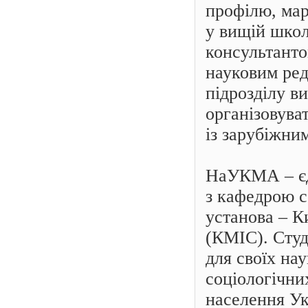
профілю, мар
у
вищій школ
консультанто
науковим ред
підрозділу ви
організовува
із зарубіжни
НаУКМА
– 
з кафедрою с
установа
– К
(КМІС). Студ
для своїх на
соціологічни
населення Ук