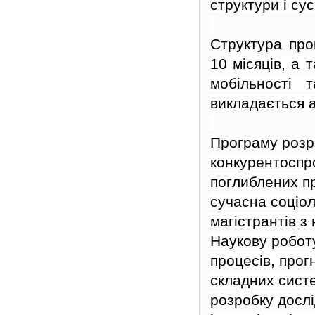
структури і
сус
Структура про
10 місяців, а 
мобільності 
викладається 
Програму розр
конкурентоспр
поглиблених пр
сучасна соціол
магістрантів 
Наукову робот
процесів, прог
складних систе
розробку дослі