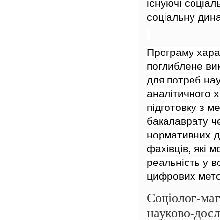
існуючі соціал
соціальну дина
Програму хара
поглиблене вик
для потреб на
аналітичного 
підготовку з м
бакалаврату ч
нормативних д
фахівців, які 
реальність
у в
цифрових мето
Соціолог-маг
науково-досл