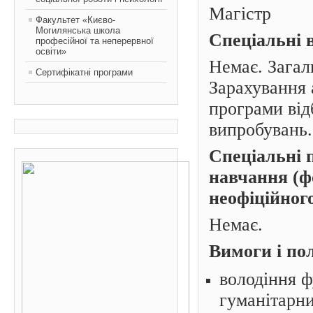
Магістр
Факультет «Києво-
Могилянська школа
Спеціальні 
професійної та неперервної
освіти»
Немає. Зага
Сертифікатні програми
Зарахування 
програми від
випробувань.
Спеціальні 
навчання (ф
неофіційног
Немає.
Вимоги і по
володіння 
гуманітарн