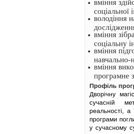
вміння здій
соціальної 
володіння н
дослідження
вміння зібр
соціальну 
вміння підг
навчально-н
вміння вико
програмне з
Профіль про
Дворічну магі
сучасній ме
реальності, а
програми погл
у
сучасному с