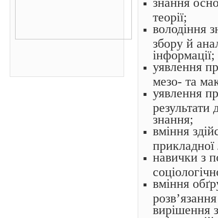
знання осно
теорії;
володіння з
збору й анал
інформації;
уявлення пр
мезо- та ма
уявлення пр
результати 
знання;
вміння здій
прикладної л
навички з п
соціологічн
вміння обґр
розв’язання
вирішення з