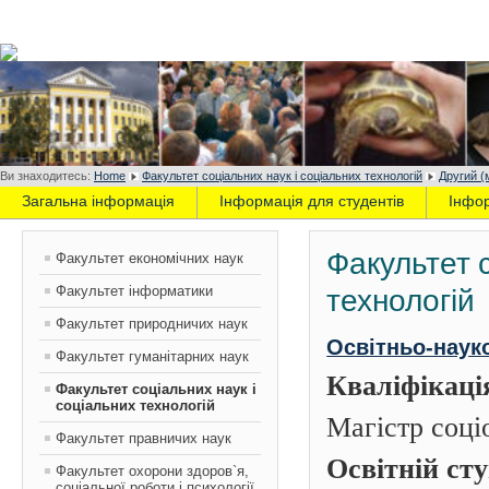
Ви знаходитесь:
Home
Факультет соціальних наук і соціальних технологій
Другий (
Загальна інформація
Інформація для студентів
Інфо
Факультет с
Факультет економічних наук
Факультет інформатики
технологій
Факультет природничих наук
Освітньо-наук
Факультет гуманітарних наук
Кваліфікаці
Факультет соціальних наук і
соціальних технологій
Магістр соціо
Факультет правничих наук
Освітній ст
Факультет охорони здоров`я,
соціальної роботи і психології