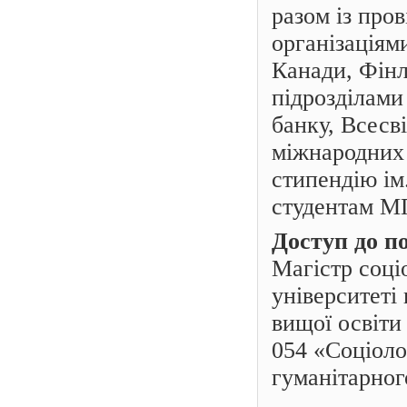
разом із
пров
організаціям
Канади, Фінл
підрозділами
банку, Всесві
міжнародних 
стипендію і
студентам МП
Доступ до п
Магістр соці
університеті
вищої освіти
054
«
Соціоло
гуманітарног