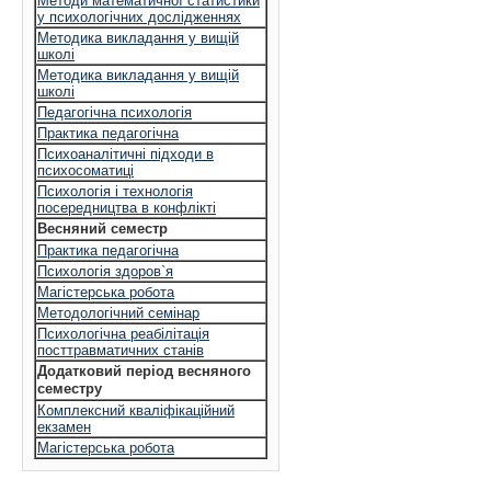
Методи математичної статистики
у психологічних дослідженнях
Методика викладання у вищій
школі
Методика викладання у вищій
школі
Педагогічна психологія
Практика педагогічна
Психоаналітичні підходи в
психосоматиці
Психологія і технологія
посередництва в конфлікті
Весняний семестр
Практика педагогічна
Психологія здоров`я
Магістерська робота
Методологічний семінар
Психологічна реабілітація
посттравматичних станів
Додатковий період весняного
семестру
Комплексний кваліфікаційний
екзамен
Магістерська робота