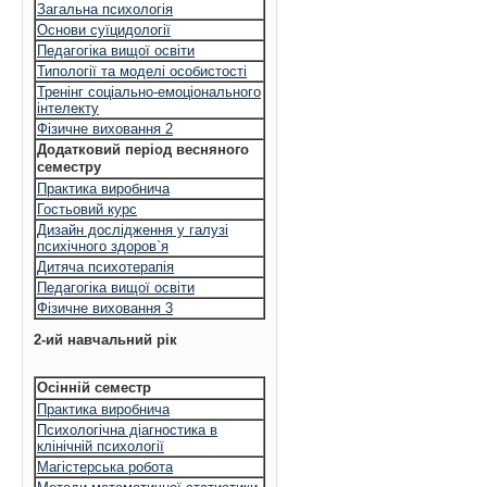
Загальна психологія
Основи суїцидології
Педагогіка вищої освіти
Типології та моделі особистості
Тренінг соціально-емоціонального
інтелекту
Фізичне виховання 2
Додатковий період весняного
семестру
Практика виробнича
Гостьовий курс
Дизайн дослідження у галузі
психічного здоров`я
Дитяча психотерапія
Педагогіка вищої освіти
Фізичне виховання 3
2-ий навчальний рік
Осінній семестр
Практика виробнича
Психологічна діагностика в
клінічній психології
Магістерська робота