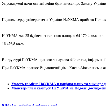
Упроваджені нами освітні зміни були внесені до Закону Україн
Першим серед університетів України НаУКМА прийняв Положенн
НаУКМА має 25 будівель загальною площею 64 170,4 кв.м, в т
16 476,8 кв.м.
В структурі НаУКМА працюють наукова бібліотека, інформацій
При НаУКМА працює Видавничий дім «Києво-Могилянська ак
Участь та місце НаУКМА в національних та міжнарод
Майстер-план кампусу НаУКМА на Подолі: дослідження