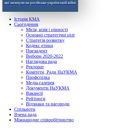
які загинули на російсько-українській війні
Історія КМА
Сьогодення
Місія, візія і цінності
Основні стратегічні цілі
Стратегія розвитку
Кодекс етики
Президент
Вибори 2020-2022
Наглядова рада
Ректорат
Комітети, Ради НаУКМА
Профспілка
Медіа-галерея
Документи НаУКМА
Вакансії
Рейтинги
Відзнаки та нагороди
Спільноти
Вчена рада
Міжнародне співробітництво