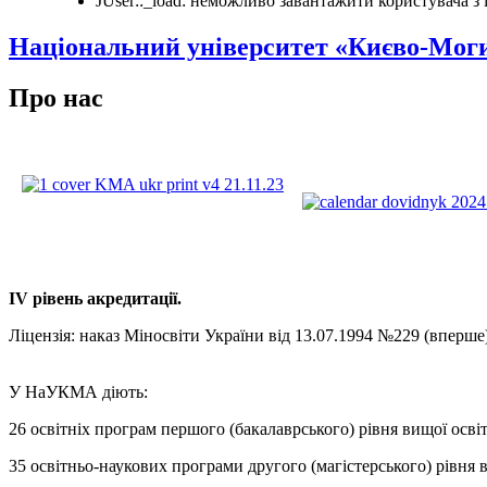
JUser::_load: неможливо завантажити користувача з i
Національний університет «Києво-Мог
Про нас
ІV рівень акредитації.
Ліцензія: наказ Міносвіти України від 13.07.1994 №229 (вперш
У НаУКМА діють:
26 освітніх програм першого (бакалаврського) рівня вищої осві
35 освітньо-наукових програми другого (магістерського) рівня 