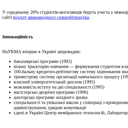
У середньому 20% студентів-могилянців беруть участь у міжнар
сайті
відділу міжнародного співробітництва
.
Інноваційність
НаУКМА вперше в Україні запровадив:
бакалаврські програми (1992)
вільну траєкторію навчання — формування студентом влас
100-бальну кредитно-рейтингову систему оцінювання зна
триместрову систему організації навчального процесу (19
власний університетський диплом (1995)
можливість вступу на дві спеціальності (1995)
магістерські дворічні програми (1996)
докторські програми західного зразка
спеціальності та унікальні школи у співпраці з провідним
адміністрування, урядові комунікації
єдині в Україні Центр мембранних технологій, Лабораторія