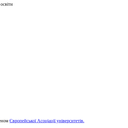
 освіти
леном
Європейської Асоціації університетів.