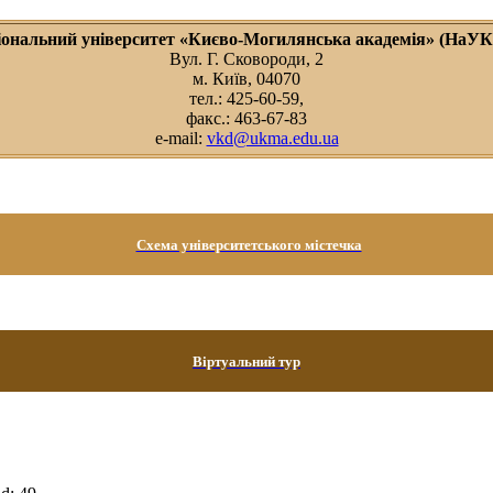
іональний університет «Києво-Могилянська академія» (НаУ
Вул. Г. Сковороди, 2
м. Київ, 04070
тел.: 425-60-59,
факс.: 463-67-83
e-mail:
vkd@ukma.edu.ua
Схема університетського містечка
Віртуальний тур