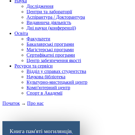
Наука
Дослідження
Центри та лабораторії
Аспірантура / Докторантура
Видавнича діяльність
Дні науки (конференції)
Освіта
Факультети
Бакалаврські програми
Магістерські програми
Сертифікатні програми
Центр забезпечення якості
Ресурси та сервіси
Відділ у справах студентства
Наукова бібліотека
Культурно-мистецький центр
Комп'ютерний центр
Спорт в Академії
Початок
→
Про нас
Книга пам'яті могилянців
,