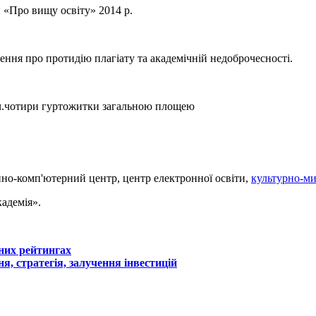
и «Про вищу освіту» 2014 р.
я про протидію плагіату та академічній недоброчесності.
.ч.чотири гуртожитки загальною площею
но-комп'ютерний центр, центр електронної освіти,
культурно-м
адемія».
них рейтингах
, стратегія, залучення інвестицій