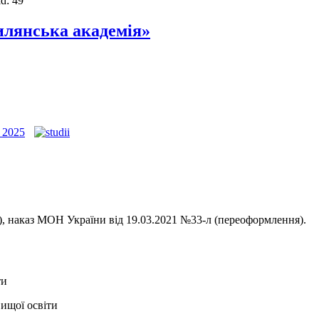
d: 49
илянська академія»
е), наказ МОН України від 19.03.2021 №33-л (переоформлення).
ти
вищої освіти