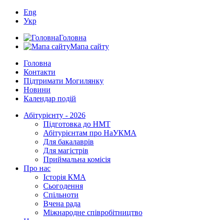
Eng
Укр
Головна
Мапа сайту
Головна
Контакти
Підтримати Могилянку
Новини
Календар подій
Абітурієнту - 2026
Підготовка до НМТ
Абітурієнтам про НаУКМА
Для бакалаврів
Для магістрів
Приймальна комісія
Про нас
Історія КМА
Сьогодення
Спільноти
Вчена рада
Міжнародне співробітництво