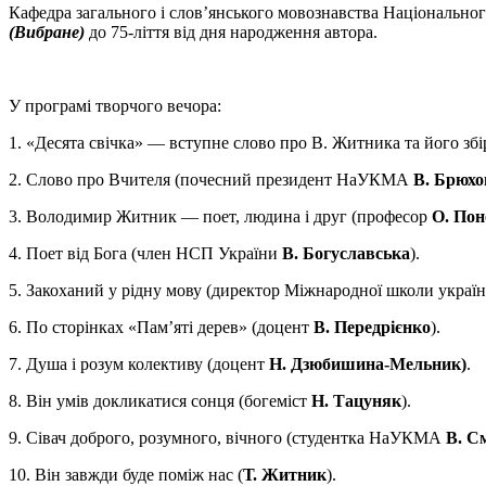
Кафедра загального і слов’янського мовознавства Національно
(Вибране)
до 75-ліття від дня народження автора.
У програмі творчого вечора:
1. «Десята свічка» — вступне слово про В. Житника та його збі
2. Слово про Вчителя (почесний президент НаУКМА
В. Брюхо
3. Володимир Житник — поет, людина і друг (професор
О. Пон
4. Поет від Бога (член НСП України
В. Богуславська
).
5. Закоханий у рідну мову (директор Міжнародної школи укра
6. По сторінках «Пам’яті дерев» (доцент
В. Передрієнко
).
7. Душа і розум колективу (доцент
Н. Дзюбишина-Мельник)
.
8. Він умів докликатися сонця (богеміст
Н. Тацуняк
).
9. Сівач доброго, розумного, вічного (студентка НаУКМА
В. С
10. Він завжди буде поміж нас (
Т. Житник
).