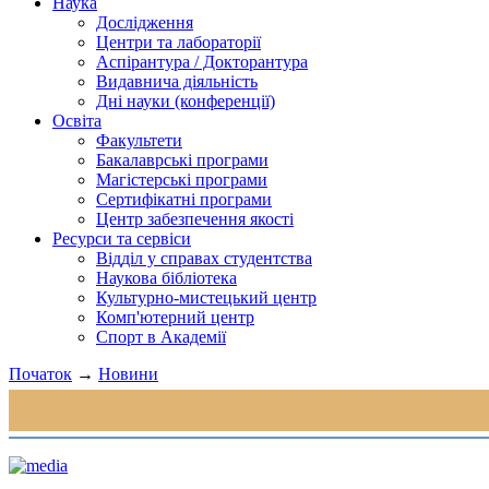
Наука
Дослідження
Центри та лабораторії
Аспірантура / Докторантура
Видавнича діяльність
Дні науки (конференції)
Освіта
Факультети
Бакалаврські програми
Магістерські програми
Сертифікатні програми
Центр забезпечення якості
Ресурси та сервіси
Відділ у справах студентства
Наукова бібліотека
Культурно-мистецький центр
Комп'ютерний центр
Спорт в Академії
Початок
→
Новини