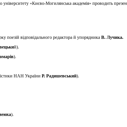
го університету «Києво-Могилянська академія» проводить презен
рку поезій відповідального редактора й упорядника
В. Лучика.
вецьки
й).
омарів
).
їністики НАН України
Р. Радишевський
).
меюха
).