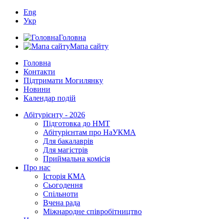
Eng
Укр
Головна
Мапа сайту
Головна
Контакти
Підтримати Могилянку
Новини
Календар подій
Абітурієнту - 2026
Підготовка до НМТ
Абітурієнтам про НаУКМА
Для бакалаврів
Для магістрів
Приймальна комісія
Про нас
Історія КМА
Сьогодення
Спільноти
Вчена рада
Міжнародне співробітництво