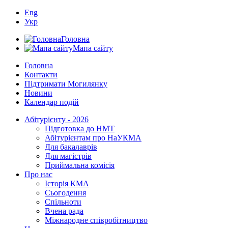
Eng
Укр
Головна
Мапа сайту
Головна
Контакти
Підтримати Могилянку
Новини
Календар подій
Абітурієнту - 2026
Підготовка до НМТ
Абітурієнтам про НаУКМА
Для бакалаврів
Для магістрів
Приймальна комісія
Про нас
Історія КМА
Сьогодення
Спільноти
Вчена рада
Міжнародне співробітництво