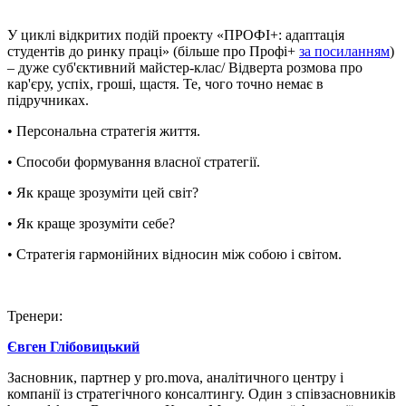
У циклі відкритих подій проекту «ПРОФІ+: адаптація
студентів до ринку праці» (більше про Профі+
за посиланням
)
– дуже суб'єктивний майстер-клас/ Відверта розмова про
кар'єру, успіх, гроші, щастя. Те, чого точно немає в
підручниках.
• Персональна стратегія життя.
• Способи формування власної стратегії.
• Як краще зрозуміти цей світ?
• Як краще зрозуміти себе?
• Стратегія гармонійних відносин між собою і світом.
Тренери:
Євген Глібовицький
Засновник, партнер у pro.mova, аналітичного центру і
компанії із стратегічного консалтингу. Один з співзасновників