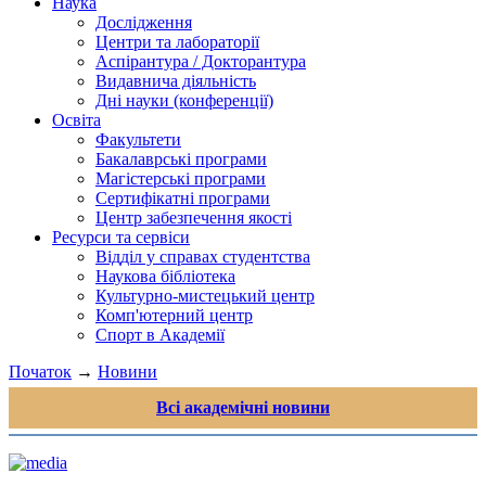
Наука
Дослідження
Центри та лабораторії
Аспірантура / Докторантура
Видавнича діяльність
Дні науки (конференції)
Освіта
Факультети
Бакалаврські програми
Магістерські програми
Сертифікатні програми
Центр забезпечення якості
Ресурси та сервіси
Відділ у справах студентства
Наукова бібліотека
Культурно-мистецький центр
Комп'ютерний центр
Спорт в Академії
Початок
→
Новини
Всі академічні новини