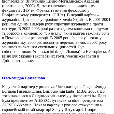
hromadske.tv
. Випускник Києво-Могилянської Академії
(політологія, 2000). До того навчався на юридичному
факультеті ЛНУ ім. Франка та вивчав філософію у
Блафтонському університеті (США). В першій кар'єрі –
журналіст. Працював у провідних медіа України. В 2001-2004
році був одним з лідерів руху спротиву журналістів проти
цензури. В 2002-2003 році разом з двома колегами придумав
та розробив концепцію "5 каналу," який відігра важливу роль
в Помаранчевій революції. В 2005 році "на піку" покинув
журналістику, 2006 рік посвятив перенавчанню, з 2007 року
зайнявся вивченням суспільних цінностей. Був
співзасновником Унівської (візія для Львова) та Несторівської
(візія для України) експертних груп, учасником групи в
Дніпропетровську.
Олександра Бакланова
Керуючий партнер у pro.mova. Член наглядової ради Фонду
Богдана Гаврилишина. Випускниця kmbs (MBA, 2003). До
того навчалася в Східно-українському університеті ім. Даля.
Була президентом AIESEC-Луганськ та віце-президентом
AIESEC-Україна. Почала кар'єру із річного стажування в
європейській штаб-квартирі Sony у Штутгарті. Попри