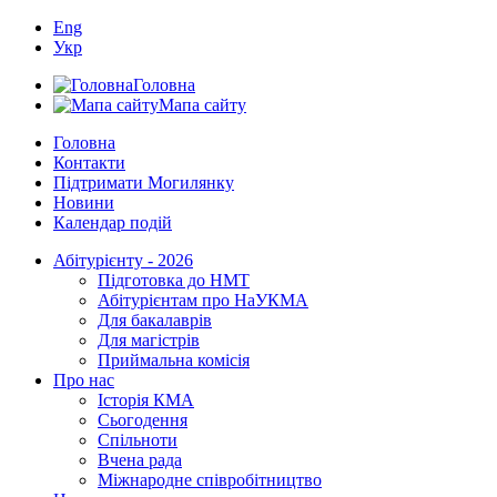
Eng
Укр
Головна
Мапа сайту
Головна
Контакти
Підтримати Могилянку
Новини
Календар подій
Абітурієнту - 2026
Підготовка до НМТ
Абітурієнтам про НаУКМА
Для бакалаврів
Для магістрів
Приймальна комісія
Про нас
Історія КМА
Сьогодення
Спільноти
Вчена рада
Міжнародне співробітництво