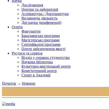
Наука
Дослідження
Центри та лабораторії
Аспірантура / Докторантура
Видавнича діяльність
Дні науки (конференції)
Освіта
Факультети
Бакалаврські програми
Магістерські програми
Сертифікатні програми
Центр забезпечення якості
Ресурси та сервіси
Відділ у справах студентства
Наукова бібліотека
Культурно-мистецький центр
Комп'ютерний центр
Спорт в Академії
Початок
→
Новини