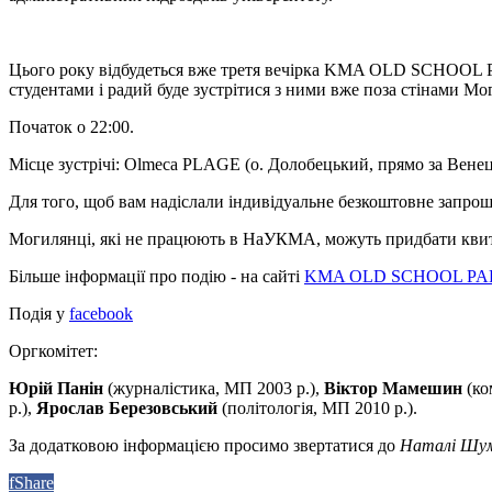
Цього року відбудеться вже третя вечірка KMA OLD SCHOOL PA
студентами і радий буде зустрітися з ними вже поза стінами М
Початок о 22:00.
Місце зустрічі: Olmeca PLAGE (о. Долобецький, прямо за Венец
Для того, щоб вам надіслали індивідуальне безкоштовне запро
Могилянці, які не працюють в НаУКМА, можуть придбати кв
Більше інформації про подію - на сайті
KMA OLD SCHOOL PA
Подія у
facebook
Оргкомітет:
Юрій Панін
(журналістика, МП 2003 р.),
Віктор Мамешин
(ко
р.),
Ярослав Березовський
(політологія, МП 2010 р.).
За додатковою інформацією просимо звертатися до
Наталі Шум
f
Share