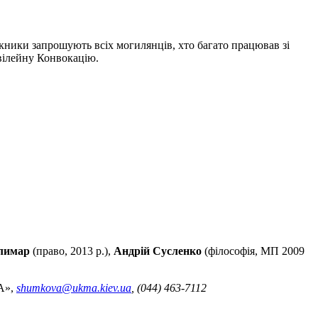
ики запрошують всіх могилянців, хто багато працював зі
ювілейну Конвокацію.
лимар
(право, 2013 р.),
Андрій Сусленко
(філософія, МП 2009
А»,
shumkova@ukma.kiev.ua
, (044) 463-7112