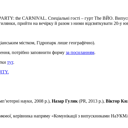
RTY: the CARNIVAL. Спеціальні гості – гурт The ВЙО. Випускн
огилянки, прийти на вечірку й разом з ними відсвяткувати 20-у 
іанським містком, Гідропарк лише географічно).
шення, потрібно заповнити форму
за посиланням
.
итки
тут
.
RTY.
мп’ютерні науки, 2008 р.),
Назар Гулик
(PR, 2013 р.),
Віктор Ки
кової,
керівника напряму «Комунікації з випускниками НаУКМ