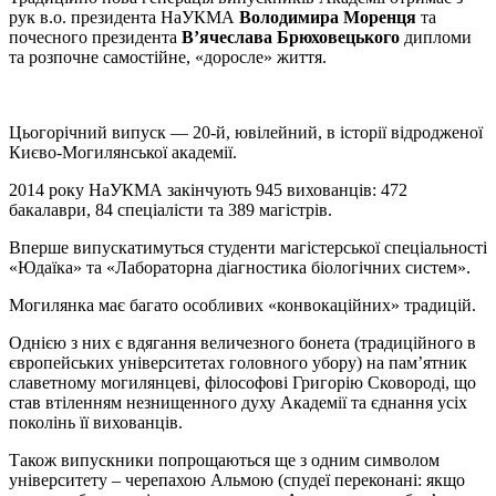
рук в.о. президента НаУКМА
Володимира Моренця
та
почесного президента
В’ячеслава Брюховецького
дипломи
та розпочне самостійне, «доросле» життя.
Цьогорічний випуск — 20-й, ювілейний, в історії відродженої
Києво-Могилянської академії.
2014 року НаУКМА закінчують 945 вихованців: 472
бакалаври, 84 спеціалісти та 389 магістрів.
Вперше випускатимуться студенти магістерської спеціальності
«Юдаїка» та «Лабораторна діагностика біологічних систем».
Могилянка має багато особливих «конвокаційних» традицій.
Однією з них є вдягання величезного бонета (традиційного в
європейських університетах головного убору) на пам’ятник
славетному могилянцеві, філософові Григорію Сковороді, що
став втіленням незнищенного духу Академії та єднання усіх
поколінь її вихованців.
Також випускники попрощаються ще з одним символом
університету – черепахою Альмою (спудеї переконані: якщо