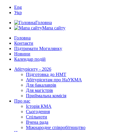
Eng
Укр
Головна
Мапа сайту
Головна
Контакти
Підтримати Могилянку
Новини
Календар подій
Абітурієнту - 2026
Підготовка до НМТ
Абітурієнтам про НаУКМА
Для бакалаврів
Для магістрів
Приймальна комісія
Про нас
Історія КМА
Сьогодення
Спільноти
Вчена рада
Міжнародне співробітництво