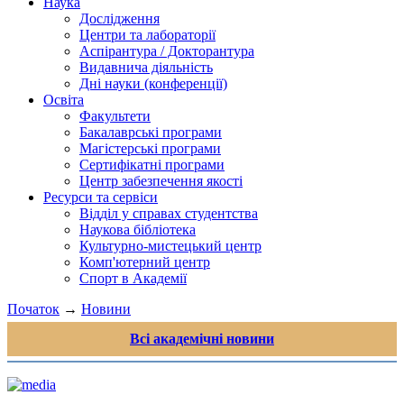
Наука
Дослідження
Центри та лабораторії
Аспірантура / Докторантура
Видавнича діяльність
Дні науки (конференції)
Освіта
Факультети
Бакалаврські програми
Магістерські програми
Сертифікатні програми
Центр забезпечення якості
Ресурси та сервіси
Відділ у справах студентства
Наукова бібліотека
Культурно-мистецький центр
Комп'ютерний центр
Спорт в Академії
Початок
→
Новини
Всі академічні новини