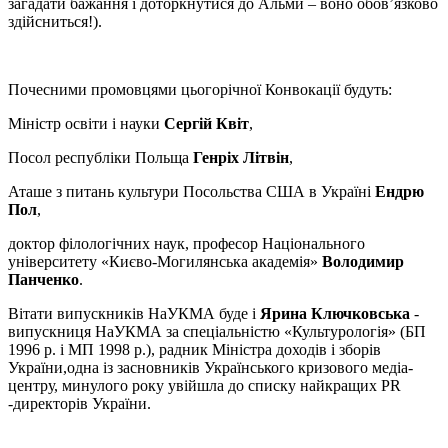
загадати бажання і доторкнутися до Альми – воно обов’язково
здійсниться!).
Почесними промовцями цьогорічної Конвокації будуть:
Міністр освіти і науки
Сергій Квіт
,
Посол республіки Польща
Генріх Літвін
,
Аташе з питань культури Посольства США в Україні
Ендрю
Пол
,
доктор філологічних наук, професор Національного
університету «Києво-Могилянська академія»
Володимир
Панченко
.
Вітати випускників НаУКМА буде і
Ярина Ключковська
-
випускниця НаУКМА за спеціальністю «Культурологія» (БП
1996 р. і МП 1998 р.), радник Міністра доходів і зборів
України,одна із засновників Українського кризового медіа-
центру, минулого року увійшла до списку найкращих PR
-директорів України.