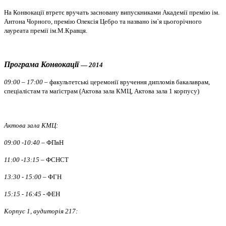
На Конвокації втретє вручать засновану випускниками Академії премію ім.
Антона Чорного, премію Олексія Цебро та названо ім`я цьогорічного
лауреата премії ім.М.Кравця.
Програма Конвокації
—
2014
09:00 – 17:00
– факультетські церемонії вручення дипломів бакалаврам,
спеціалістам та маґістрам (Актова зала КМЦ, Актова зала 1 корпусу
)
Актова зала КМЦ:
09:00 -10:40
– ФПвН
11:00 -13:15
– ФСНСТ
13:30 - 15:00
– ФГН
15:15 - 16:45
- ФЕН
Корпус 1, аудиторія 217: