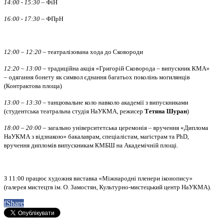
14:00 - 15:30
– ФіН
16:00 - 17:30
– ФПрН
12:00 – 12:20
– театралізована хода до Сковороди
12:20 – 13:00
– традиційна акція «Григорій Сковорода – випускник КМА»
– одягання бонету як символ єднання багатьох поколінь могилянців
(Контрактова площа)
13:00 – 13:30
– танцювальне коло навколо академії з випускниками
(студентська театральна студія НаУКМА, режисер
Тетяна Шуран
)
18:00 – 20:00
– загально університетська церемонія – вручення «Диплома
НаУКМА з відзнакою» бакалаврам, спеціалістам, магістрам та PhD,
вручення дипломів випускникам КМБШ на Академічній площі.
З 11:00 працює художня виставка «Міжнародні пленери іконопису»
(галерея мистецтв ім. О. Замостян, Культурно-мистецький центр НаУКМА).
f
Share