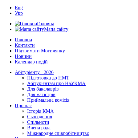
Eng
Укр
Головна
Мапа сайту
Головна
Контакти
Підтримати Могилянку
Новини
Календар подій
Абітурієнту - 2026
Підготовка до НМТ
Абітурієнтам про НаУКМА
Для бакалаврів
Для магістрів
Приймальна комісія
Про нас
Історія КМА
Сьогодення
Спільноти
Вчена рада
Міжнародне співробітництво