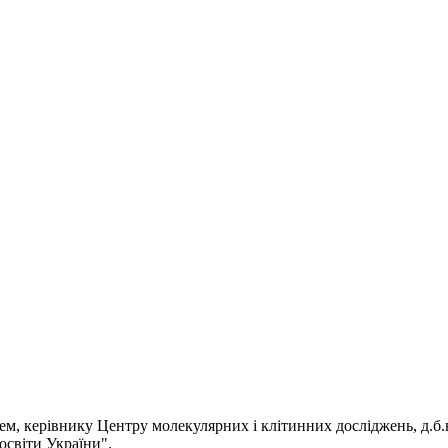
тем, керівнику Центру молекулярних і клітинних досліджень, д.б
світи України".