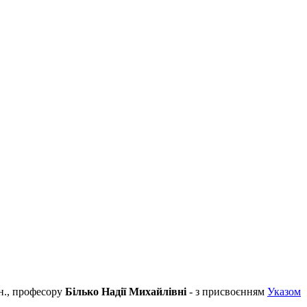
.н., професору
Білько Надії Михайлівні
- з присвоєнням
Указом