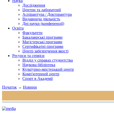
Наука
Дослідження
Центри та лабораторії
Аспірантура / Докторантура
Видавнича діяльність
Дні науки (конференції)
Освіта
Факультети
Бакалаврські програми
Магістерські програми
Сертифікатні програми
Центр забезпечення якості
Ресурси та сервіси
Відділ у справах студентства
Наукова бібліотека
Культурно-мистецький центр
Комп'ютерний центр
Спорт в Академії
Початок
→
Новини