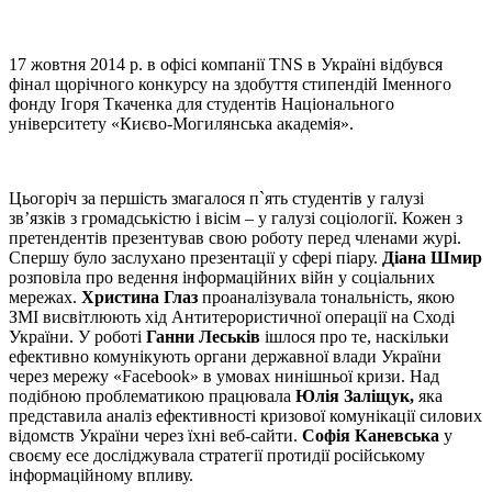
17 жовтня 2014 р. в офісі компанії TNS в Україні відбувся
фінал щорічного конкурсу на здобуття стипендій Іменного
фонду Ігоря Ткаченка для студентів Національного
університету «Києво-Могилянська академія».
Цьогоріч за першість змагалося п`ять студентів у галузі
зв’язків з громадськістю і вісім – у галузі соціології. Кожен з
претендентів презентував свою роботу перед членами журі.
Спершу було заслухано презентації у сфері піару.
Діана Шмир
розповіла про ведення інформаційних війн у соціальних
мережах.
Христина Глаз
проаналізувала тональність, якою
ЗМІ висвітлюють хід Антитерористичної операції на Сході
України. У роботі
Ганни Леськів
ішлося про те, наскільки
ефективно комунікують органи державної влади України
через мережу «Facebook» в умовах нинішньої кризи. Над
подібною проблематикою працювала
Юлія Заліщук,
яка
представила аналіз ефективності кризової комунікації силових
відомств України через їхні веб-сайти.
Софія Каневська
у
своєму есе досліджувала стратегії протидії російському
інформаційному впливу.