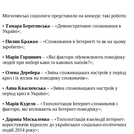
Могилянські соціологи представили на конкурс такі роботи:
•
Тамара Береговська
– «Демонстративне споживання в
Україні»;
•
Пилип Бражко
– «Споживання в Інтернеті та як на цьому
заробити»;
•
Марія Горпинич
– «Які фактори обумовлюють поведінку
людей при виборі кави та кавових напоїв?»;
•
Олена Деребера
– «Зміна споживацьких настроїв у період
криз і їх вплив на поведінку споживачів»;
•
Анна Квасневська
– «Зміна споживацьких настроїв у
період криз в Україні»;
•
Марія Куделя
– «Типологізація Інтернет-споживачів і
фактори, які впливають на Інтернет-поведінку»;
•
Дарина Москаленко
– «Типологізація взаємодії інтернет-
користувачів відносно до українських соціально-політичних
подій 2014 року»;