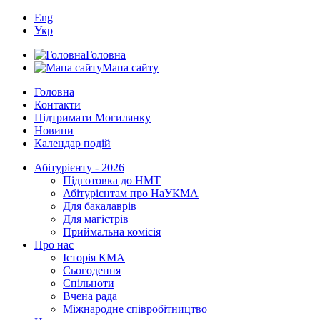
Eng
Укр
Головна
Мапа сайту
Головна
Контакти
Підтримати Могилянку
Новини
Календар подій
Абітурієнту - 2026
Підготовка до НМТ
Абітурієнтам про НаУКМА
Для бакалаврів
Для магістрів
Приймальна комісія
Про нас
Історія КМА
Сьогодення
Спільноти
Вчена рада
Міжнародне співробітництво