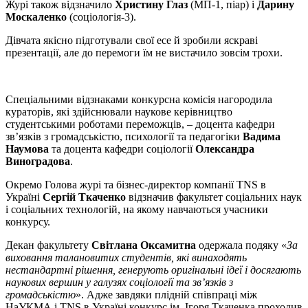
Журі також відзначило
Христину Глаз
(МП-1, піар) і
Дарину
Москаленко
(соціологія-3).
Дівчата якісно підготували свої есе й зробили яскраві
презентації, але до перемоги їм не вистачило зовсім трохи.
Спеціальними відзнаками конкурсна комісія нагородила
кураторів, які здійснювали наукове керівництво
студентськими роботами переможців, – доцента кафедри
зв’язків з громадськістю, психології та педагогіки
Вадима
Наумова
та доцента кафедри соціології
Олександра
Виноградова
.
Окремо Голова журі та бізнес-директор компанії TNS в
Україні
Сергій Ткаченко
відзначив факультет соціальних наук
і соціальних технологій, на якому навчаються учасники
конкурсу.
Декан факультету
Світлана Оксамитна
одержала подяку «
За
виховання талановитих студентів, які винаходять
нестандартні рішення, генерують оригінальні ідеї і досягають
наукових вершин у галузях соціології та зв’язків з
громадськістю
». Адже завдяки плідній співпраці між
НаУКМА і TNS в Україні конкурс ім. Ігоря Ткаченка проходив