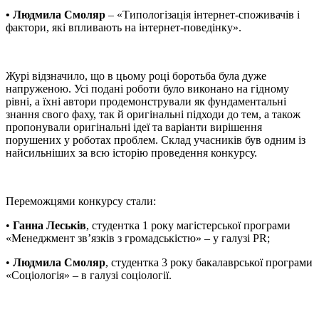
• Людмила Смоляр
– «Типологізація інтернет-споживачів і
фактори, які впливають на інтернет-поведінку».
Журі відзначило, що в цьому році боротьба була дуже
напруженою. Усі подані роботи було виконано на гідному
рівні, а їхні автори продемонстрували як фундаментальні
знання свого фаху, так й оригінальні підходи до тем, а також
пропонували оригінальні ідеї та варіанти вирішення
порушених у роботах проблем. Склад учасників був одним із
найсильніших за всю історію проведення конкурсу.
Переможцями конкурсу стали:
•
Ганна Леськів
, студентка 1 року магістерської програми
«Менеджмент зв’язків з громадськістю» – у галузі PR;
•
Людмила Смоляр
, студентка 3 року бакалаврської програми
«Соціологія» – в галузі соціології.