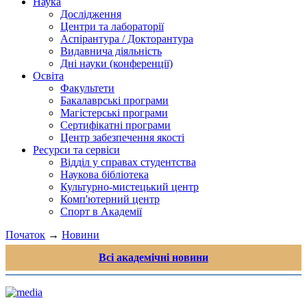
Наука
Дослідження
Центри та лабораторії
Аспірантура / Докторантура
Видавнича діяльність
Дні науки (конференції)
Освіта
Факультети
Бакалаврські програми
Магістерські програми
Сертифікатні програми
Центр забезпечення якості
Ресурси та сервіси
Відділ у справах студентства
Наукова бібліотека
Культурно-мистецький центр
Комп'ютерний центр
Спорт в Академії
Початок
→
Новини
Всі академічні новини