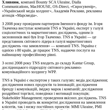
Хливнюк
, компанії Bounty SCA Ukraine, Dialla
Communications, MacHOUSE, OS-Direct, «Євросувенір»,
«Український медіа холдинг», Академія Реклами, рекламна
агенція «Марсмедіа».
З 2008 року провідним партнером Іменного фонду ім. Ігоря
Ткаченка виступає компанія TNS в Україні, експерт у галузі
соціологічних та маркетингових досліджень, одним із
засновників якої був Ігор Ткаченко. TNS в Україні — це
представник світового лідера в галузі маркетингових
досліджень «на замовлення» — компанії TNS. Україна є
однією з 80 країн, де працює TNS, надаючи послуги на
найвищому професійному рівні.
З осені 2008 року TNS входить до складу Kantar Group,
дослідницького підрозділу світового рекламно-
комунікаційного холдингу WPP.
TNS в Україні є експертом у таких галузях: медіа дослідження;
дослідження нових продуктів та інновацій; дослідження
бренду і комунікацій, іміджу марок і компаній; дослідження
роздрібної торгівлі, поведінки і мотивації покупців;
Stakeholder Management; проведення якісних досліджень. TNS
в Україні проводить як конкретні дослідження на замовлення
клієнтів, так і низку постійних проектів: MMI Ukraine, PMI