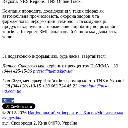
Regions, NRS Regions, TNS Online Track.
Компанія проводить дослідження у таких сферах як
автомобільна промисловість, охорона здоров’я та
фармакологія, інформаційні технології та комунікації,
продукти харчування, промислове виробництво, роздрібна
торгівля, Інтернет, ЗМІ, фінансова й банківська діяльність,
тощо.
За додатковою інформацією, будь ласка, звертайтеся:
Лариса Сиволожська,
керівник прес-центру НаУКМА +
38
(044) 425-15-36
pressa@ukma.kiev.ua
Ігор Бігун,
менеджер зі зв’язків з громадськістю TNS в Україні
+38 (044) 201-10-15 +38 063 724 45 21
igor.bigun@tns-
ua.com.ua
f
Share
© 2012-2026
Національний університет «Києво-Могилянська
академія»
вул. Сковороди 2, Київ 04070, Україна