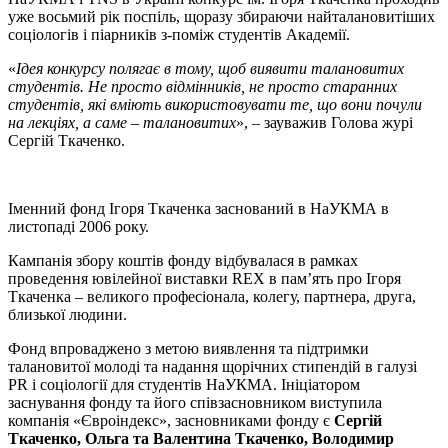
уже восьмий рік поспіль, щоразу збираючи найталановитіших
соціологів і піарників з-поміж студентів Академії.
«
Ідея конкурсу полягає в тому, щоб виявити талановитих
студентів. Не просто відмінників, не просто старанних
студентів, які вміють використовувати те, що вони почули
на лекціях, а саме – талановитих
», – зауважив Голова журі
Сергій Ткаченко.
Іменний фонд Ігоря Ткаченка заснований в НаУКМА в
листопаді 2006 року.
Кампанія збору коштів фонду відбувалася в рамках
проведення ювілейної виставки REX в пам’ять про Ігоря
Ткаченка – великого професіонала, колегу, партнера, друга,
близької людини.
Фонд впроваджено з метою виявлення та підтримки
талановитої молоді та надання щорічних стипендій в галузі
PR і соціології для студентів НаУКМА. Ініціатором
заснування фонду та його співзасновником виступила
компанія «Євроіндекс», засновниками фонду є
Сергій
Ткаченко, Ольга та Валентина Ткаченко, Володимир