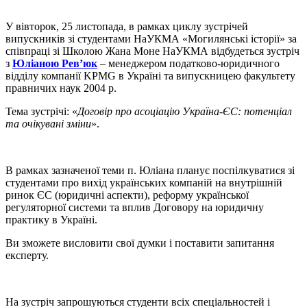
У вівторок, 25 листопада, в рамках циклу зустрічей
випускників зі студентами НаУКМА «Могилянські історії» за
співпраці зі Школою Жана Моне НаУКМА відбудеться зустріч
з
Юліаною Рев’юк
– менеджером податково-юридичного
відділу компанії KPMG в Україні та випускницею факультету
правничих наук 2004 р.
Тема зустрічі: «
Договір про асоціацію Україна-ЄС: потенціал
та очікувані зміни
».
В рамках зазначеної теми п. Юліана планує поспілкуватися зі
студентами про вихід українських компаній на внутрішній
ринок ЄС (юридичні аспекти), реформу української
регуляторної системи та вплив Договору на юридичну
практику в Україні.
Ви зможете висловити свої думки і поставити запитання
експерту.
На зустріч запрошуються студенти всіх спеціальностей і