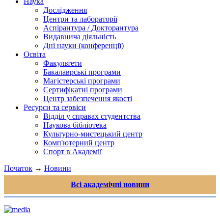
Наука
Дослідження
Центри та лабораторії
Аспірантура / Докторантура
Видавнича діяльність
Дні науки (конференції)
Освіта
Факультети
Бакалаврські програми
Магістерські програми
Сертифікатні програми
Центр забезпечення якості
Ресурси та сервіси
Відділ у справах студентства
Наукова бібліотека
Культурно-мистецький центр
Комп'ютерний центр
Спорт в Академії
Початок
→
Новини
Всі академічні новини