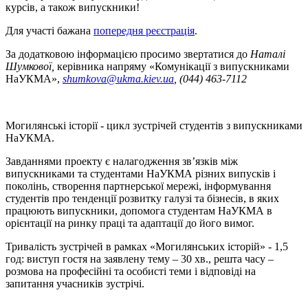
курсів, а також випускники!
Для участі бажана
попередня реєстрація
.
За додатковою інформацією просимо звертатися до
Наталі
Шумкової,
керівника напряму «Комунікації з випускниками
НаУКМА»,
shumkova@ukma.kiev.ua
, (044) 463-7112
Могилянські історії - цикл зустрічей студентів з випускниками
НаУКМА.
Завданнями проекту є налагодження зв’язків між
випускниками та студентами НаУКМА різних випусків і
поколінь, створення партнерської мережі, інформування
студентів про тенденції розвитку галузі та бізнесів, в яких
працюють випускники, допомога студентам НаУКМА в
орієнтації на ринку праці та адаптації до його вимог.
Тривалість зустрічей в рамках «Могилянських історій» - 1,5
год: виступ гостя на заявлену тему – 30 хв., решта часу –
розмова на професійні та особисті теми і відповіді на
запитання учасників зустрічі.