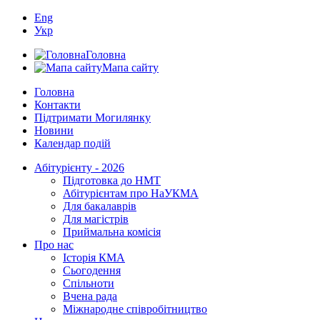
Eng
Укр
Головна
Мапа сайту
Головна
Контакти
Підтримати Могилянку
Новини
Календар подій
Абітурієнту - 2026
Підготовка до НМТ
Абітурієнтам про НаУКМА
Для бакалаврів
Для магістрів
Приймальна комісія
Про нас
Історія КМА
Сьогодення
Спільноти
Вчена рада
Міжнародне співробітництво