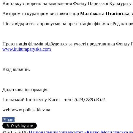
Виставку створено на замовлення Фонду Паризької Культури у 
Автором та куратором виставки є д-р
Малґожата Птасінська
,
Після відкриття запрошуємо на презентацію фільмів «Редакто
Презентація фільмів відбудеться за участі представника Фонду 
www.kulturaparyska.com
Вхід вільний.
Додаткова інформація:
Польський Інститут у Києві – тел.:
(044) 288 03 04
web:www.polinst.kiev.ua
f
Share
© 2012-2026
Національний університет «Києво-Могилянська ак