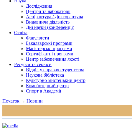
Наука
Дослідження
Центри та лабораторії
Аспірантура / Докторантура
Видавнича діяльність
Дні науки (конференції)
Освіта
Факультети
Бакалаврські програми
Магістерські програми
Сертифікатні програми
Центр забезпечення якості
Ресурси та сервіси
Відділ у справах студентства
Наукова бібліотека
Культурно-мистецький центр
Комп'ютерний центр
Спорт в Академії
Початок
→
Новини