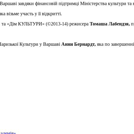
Варшаві завдяки фінансовій підтримці Міністерства культури та
 яка візьме участь у її відкритті.
р» та «Дім КУЛЬТУРИ» (©2013-14) режисера
Томаша Лабендзя,
п
Паризької Культури у Варшаві
Анни Бернардт,
яка по завершенні
адемія»