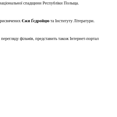
 національної спадщини Республіки Польща.
рисвячених
Єжи Ґєдройцю
та Інституту Літератури.
 перегляду фільмів, представить також Інтернет-портал