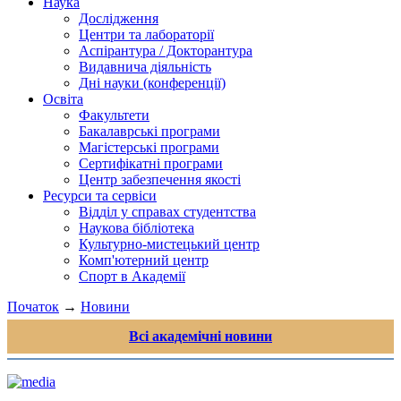
Наука
Дослідження
Центри та лабораторії
Аспірантура / Докторантура
Видавнича діяльність
Дні науки (конференції)
Освіта
Факультети
Бакалаврські програми
Магістерські програми
Сертифікатні програми
Центр забезпечення якості
Ресурси та сервіси
Відділ у справах студентства
Наукова бібліотека
Культурно-мистецький центр
Комп'ютерний центр
Спорт в Академії
Початок
→
Новини
Всі академічні новини