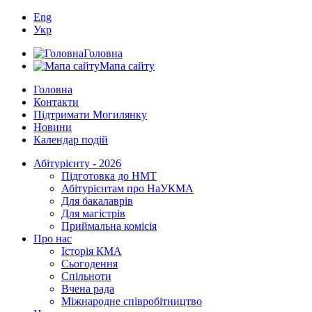
Eng
Укр
Головна
Мапа сайту
Головна
Контакти
Підтримати Могилянку
Новини
Календар подій
Абітурієнту - 2026
Підготовка до НМТ
Абітурієнтам про НаУКМА
Для бакалаврів
Для магістрів
Приймальна комісія
Про нас
Історія КМА
Сьогодення
Спільноти
Вчена рада
Міжнародне співробітництво