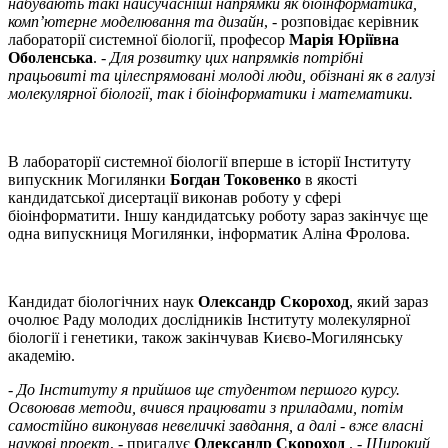
набувають такі найсучасніші напрямки як біоінформатика,
комп’ютерне моделювання та дизайн
, - розповідає керівник
лабораторії системної біології, професор
Марія Юріївна
Оболенська
. -
Для розвитку цих напрямків потрібні
працьовиті та цілеспрямовані молоді люди, обізнані як в галузі
молекулярної біології, так і біоінформатики і математики.
В лабораторії системної біології вперше в історії Інституту
випускник Могилянки
Богдан Токовенко
в якості
кандидатської дисертації виконав роботу у сфері
біоінформатити. Іншу кандидатську роботу зараз закінчує ще
одна випускниця Могилянки, інформатик Аліна Фролова.
Кандидат біологічних наук
Олександр Скороход
, який зараз
очолює Раду молодих дослідників Інституту молекулярної
біології і генетики, також закінчував Києво-Могилянську
академію.
-
До Інституту я прийшов ще студентом першого курсу.
Освоював методи, вчився працювати з приладами, потім
самостійно виконував невеличкі завдання, а далі - вже власні
наукові проект
, - пригадує
Олександр Скороход
. -
Широкий