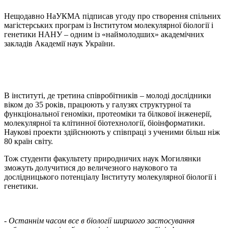
Нещодавно НаУКМА підписав угоду про створення спільних
магістерських програм із Інститутом молекулярної біології і
генетики НАНУ – одним із «наймолодших» академічних
закладів Академії наук України.
В інституті, де третина співробітників – молоді дослідники
віком до 35 років, працюють у галузях структурної та
функціональної геноміки, протеоміки та білкової інженерії,
молекулярної та клітинної біотехнології, біоінформатики.
Наукові проекти здійснюють у співпраці з ученими більш ніж
80 країн світу.
Тож студенти факультету природничих наук Могилянки
зможуть долучитися до величезного наукового та
дослідницького потенціалу Інституту молекулярної біології і
генетики.
-
Останнім часом все в біології ширшого застосування