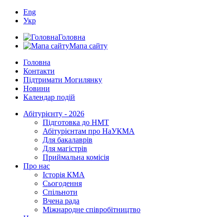
Eng
Укр
Головна
Мапа сайту
Головна
Контакти
Підтримати Могилянку
Новини
Календар подій
Абітурієнту - 2026
Підготовка до НМТ
Абітурієнтам про НаУКМА
Для бакалаврів
Для магістрів
Приймальна комісія
Про нас
Історія КМА
Сьогодення
Спільноти
Вчена рада
Міжнародне співробітництво