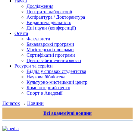
Наука
Дослідження
Центри та лабораторії
Аспірантура / Докторантура
Видавнича діяльність
Дні науки (конференції)
Освіта
Факультети
Бакалаврські програми
Магістерські програми
Сертифікатні програми
Центр забезпечення якості
Ресурси та сервіси
Відділ у справах студентства
Наукова бібліотека
Культурно-мистецький центр
Комп'ютерний центр
Спорт в Академії
Початок
→
Новини
Всі академічні новини