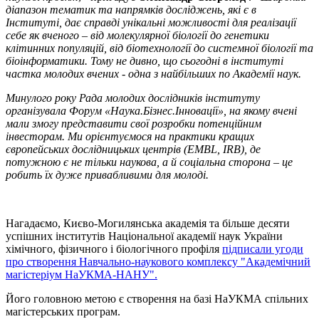
діапазон тематик та напрямків досліджень, які є в
Інституті, дає справді унікальні можливості для реалізації
себе як вченого – від молекулярної біології до генетики
клітинних популяцій, від біотехнології до системної біології та
біоінформатики. Тому не дивно, що сьогодні в інституті
частка молодих вчених - одна з найбільших по Академії наук.
Минулого року Рада молодих дослідників інституту
організувала Форум «Наука.Бізнес.Інновації», на якому вчені
мали змогу представити свої розробки потенційним
інвесторам. Ми орієнтуємося на практики кращих
європейських дослідницьких центрів (EMBL, IRB), де
потужною є не тільки наукова, а й соціальна сторона – це
робить їх дуже привабливими для молоді.
Нагадаємо, Києво-Могилянська академія та більше десяти
успішних інститутів Національної академії наук України
хімічного, фізичного і біологічного профіля
підписали угоди
про створення Навчально-наукового комплексу "Академічний
магістеріум НаУКМА-НАНУ".
Його головною метою є створення на базі НаУКМА спільних
магістерських програм.