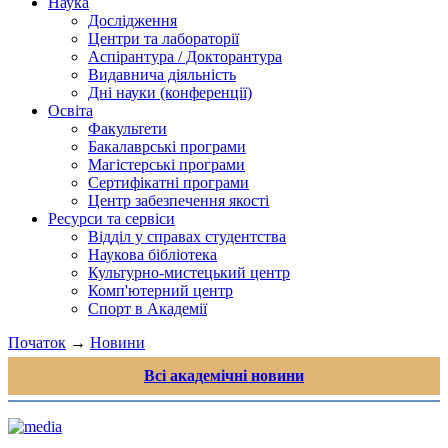
Наука
Дослідження
Центри та лабораторії
Аспірантура / Докторантура
Видавнича діяльність
Дні науки (конференції)
Освіта
Факультети
Бакалаврські програми
Магістерські програми
Сертифікатні програми
Центр забезпечення якості
Ресурси та сервіси
Відділ у справах студентства
Наукова бібліотека
Культурно-мистецький центр
Комп'ютерний центр
Спорт в Академії
Початок
→
Новини
Всі академічні новини