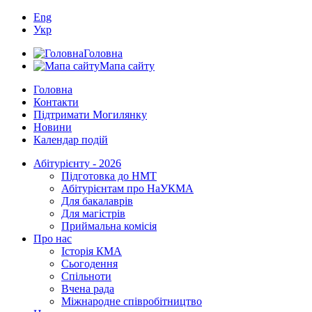
Eng
Укр
Головна
Мапа сайту
Головна
Контакти
Підтримати Могилянку
Новини
Календар подій
Абітурієнту - 2026
Підготовка до НМТ
Абітурієнтам про НаУКМА
Для бакалаврів
Для магістрів
Приймальна комісія
Про нас
Історія КМА
Сьогодення
Спільноти
Вчена рада
Міжнародне співробітництво