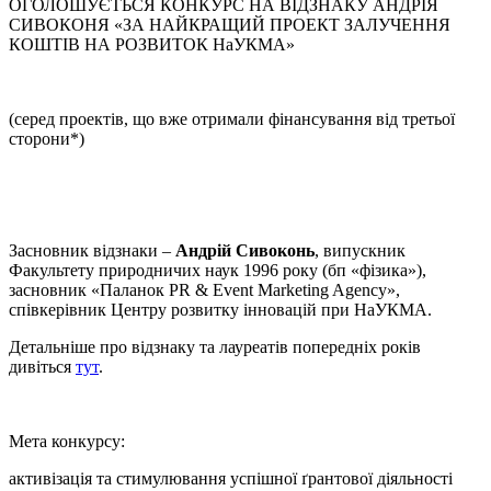
ОГОЛОШУЄТЬСЯ КОНКУРС НА ВІДЗНАКУ АНДРІЯ
СИВОКОНЯ «ЗА НАЙКРАЩИЙ ПРОЕКТ ЗАЛУЧЕННЯ
КОШТІВ НА РОЗВИТОК НаУКМА»
(серед проектів, що вже отримали фінансування від третьої
сторони*)
Засновник відзнаки –
Андрій Сивоконь
, випускник
Факультету природничих наук 1996 року (бп «фізика»),
засновник «Паланок PR & Event Marketing Agency»,
співкерівник Центру розвитку інновацій при НаУКМА.
Детальніше про відзнаку та лауреатів попередніх років
дивіться
тут
.
Мета конкурсу:
активізація та стимулювання успішної ґрантової діяльності