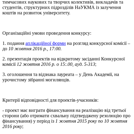
тимчасових наукових та творчих колективів, викладачів та
студентів, структурних підрозділів НаУКМА із залучення
коштів на розвиток університету.
Організаційні умови проведення конкурсу:
1. подання
аплікаційної форми
на розгляд конкурсної комісії –
до
10 жовтня 2016 р., 17:00.
2. презентація проектів на відкритому засіданні Конкурсної
комісії
12 жовтня 2016 р. о 15:.00, ауд. 5-313
;
3. оголошення та відзнака лауреата – у День Академії, на
урочистому зібранні могилянців.
Критерії відповідності для проектів-учасників:
- проект має виграти фінансування на реалізацію від третьої
сторони (або отримати схвальну підтверджену резолюцію про
фінансування) у період із
1 жовтня 2015 року по 10 жовтня
2016 року
;